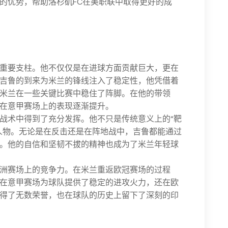
的优势，帮助洛杉矶FC在美职联中取得更好的成
重要支柱。他不仅仅是在进球方面贡献巨大，更在
吉鲁的到来为米兰的锋线注入了稳定性，他凭借着
米兰在一些关键比赛中稳住了阵脚。在他的带领
在意甲赛场上的表现逐渐提升。
战术中得到了充分发挥。他不只是传统意义上的“靶
人物。无论是在反击还是在阵地战中，吉鲁都能通过
。他的自信和坚韧不拔的精神也成为了米兰年轻球
洲赛场上的竞争力。在米兰重返欧冠赛场的过程
在意甲赛场为球队提供了稳定的进攻火力，还在欧
得了无数荣誉，也在球队的历史上留下了深刻的印