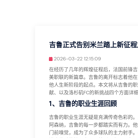
吉鲁正式告别米兰踏上新征程
2026-03-22 12:15:09
在经历了几年的辉煌征程后，法国前锋吉
美职联的新篇章。吉鲁的离开标志着他在
他人生新阶段的起点。本文将从吉鲁的职
献、以及洛杉矶FC的新挑战四个方面详
1、吉鲁的职业生涯回顾
吉鲁的职业生涯无疑是充满传奇色彩的。
阿森纳，吉鲁的每一步都踏实而有力。他
门前嗅觉，成为了众多球队的主力射手。