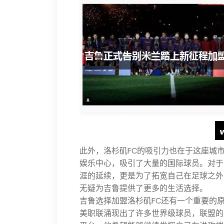
此外，洛杉矶FC的吸引力也在于这座城
娱乐中心，吸引了大量的国际球员。对于
涯的延续，更是为了拓宽自己在足球之外
无疑为吉鲁提供了更多的生活选择。
吉鲁选择加盟洛杉矶FC还有一个重要的
美职联涌现出了许多世界级球员，联盟的