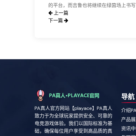
的平台，而吉鲁也将继续在绿茵场上书写
上一篇
下一篇
导航
PA真人官方网站【playace】PA真人
介绍P
致力于为全球玩家提供安全、可靠的
产品展
电竞游戏体验。我们以国际标准为基
资讯中
础，确保每位用户享受到高品质的真