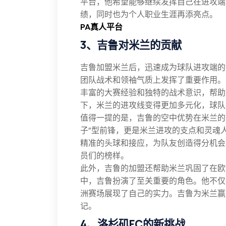
平台，他希望能够继续发挥自己在进攻端
绩，同时也为个人职业生涯再添亮点。
PA真人平台
3、吉鲁对米兰的贡献
吉鲁加盟米兰后，迅速成为球队进攻端的
团队战术和领袖气质上发挥了重要作用。
丰富的大赛经验和独特的战术意识，帮助
下，米兰的进攻线变得更加多元化，球队
值得一提的是，吉鲁的空中优势在米兰的
子”型前锋，更是米兰进攻的支点和灵魂
精准的头球和接应，为队友创造得分机会
员们的榜样。
此外，吉鲁的加盟还帮助米兰巩固了在欧
中，吉鲁扮演了至关重要的角色。他不仅
洲赛场展现了自己的实力。吉鲁为米兰赢
记。
4、洛杉矶FC的新挑战