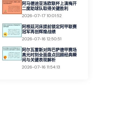
阿马德迪亚洛欧联杯上演梅开
二度助球队取得关键胜利
2026-07-17 10:01:52
阿根廷河床提前锁定阿甲联赛
冠军再创辉煌战绩
2026-07-16 12:50:51
阿尔瓦雷斯对阵巴萨德甲赛场
高光时刻全面盘点回顾经典瞬
间与关键表现解析
2026-07-16 11:54:13