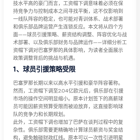
技水平高的豪门而言，工资帽下调意味着必须在保
持竞争力与控制成本之间寻找平衡，这不仅影响到
一线队阵容的稳定，也可能对青训体系、战术部署
和俱乐部品牌运营产生连锁反应。本文将从四个方
面——球员引援策略、薪资结构调整、阵容优化与战
术部署、以及俱乐部财务与品牌运作——详细分析工
资帽下调对巴塞罗那的具体影响，为读者全面展示
政策调整背后的挑战与机遇。
1、球员引援策略受限
巴塞罗那长期以来以高水平引援和豪华阵容著称。
然而，工资帽下调至2.04亿欧元后，俱乐部在引援
市场的操作空间明显缩小。原本计划签下的高薪球
员可能因薪资预算受限而被迫放弃，这直接影响球
队的竞争力和长期规划。
此外，工资帽下调也增加了巴萨在谈判过程中的复
杂性。俱乐部需要更精确地计算球员薪资与奖金结
构，避免触碰财政红线。原本可以一次性引进明星