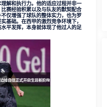
术理解和执行力。他的适应过程并非一
、比赛经验积累以及与队友的默契配合
升不仅增强了球队的整体实力，也为罗
坚实基础。在西甲的激烈竞争环境下，
高水平发挥，本身就体现了他过人的足