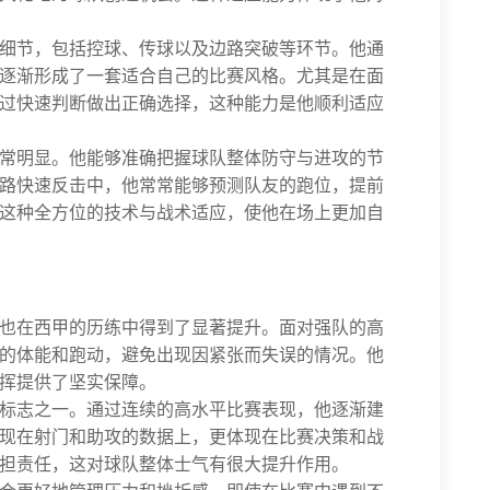
细节，包括控球、传球以及边路突破等环节。他通
逐渐形成了一套适合自己的比赛风格。尤其是在面
过快速判断做出正确选择，这种能力是他顺利适应
常明显。他能够准确把握球队整体防守与进攻的节
路快速反击中，他常常能够预测队友的跑位，提前
这种全方位的技术与战术适应，使他在场上更加自
也在西甲的历练中得到了显著提升。面对强队的高
的体能和跑动，避免出现因紧张而失误的情况。他
挥提供了坚实保障。
标志之一。通过连续的高水平比赛表现，他逐渐建
现在射门和助攻的数据上，更体现在比赛决策和战
担责任，这对球队整体士气有很大提升作用。