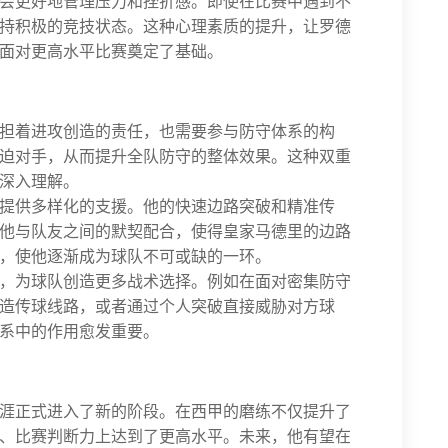
会更好地管理压力和挫折感。即使在比赛中遇到不
持积极的竞技状态。这种心理素质的提升，让罗德
面对更高水平比赛奠定了基础。
担着进攻创造的责任，也需要参与防守体系的构
迫对手，从而提升全队防守的整体效果。这种双重
深入理解。
提供多样化的支援。他的快速边路突破和精准传
他与队友之间的默契配合，使得皇家马德里的边路
，使他逐渐成为球队不可或缺的一环。
，为球队创造更多战术选择。例如在面对密集防守
造传球线路，或者通过个人突破直接威胁对方球
系中的作用愈发重要。
涯正式进入了新的阶段。在西甲的磨练不仅提升了
、比赛判断力上达到了更高水平。未来，他有望在