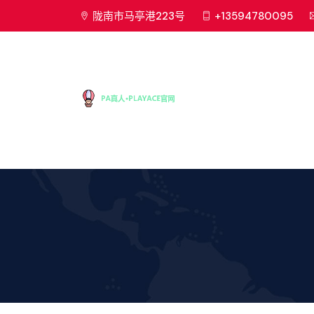
陇南市马亭港223号
+13594780095