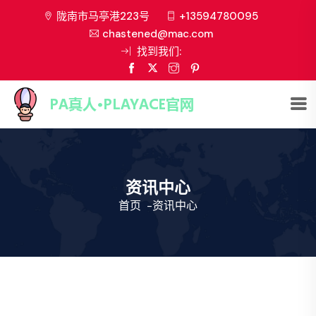
陇南市马亭港223号
+13594780095
chastened@mac.com
找到我们:
资讯中心
首页
-
资讯中心