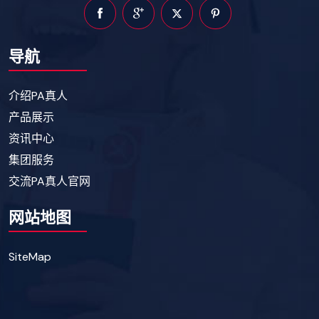
导航
介绍PA真人
产品展示
资讯中心
集团服务
交流PA真人官网
网站地图
SiteMap