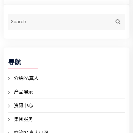
导航
介绍PA真人
产品展示
资讯中心
集团服务
交流PA真人官网