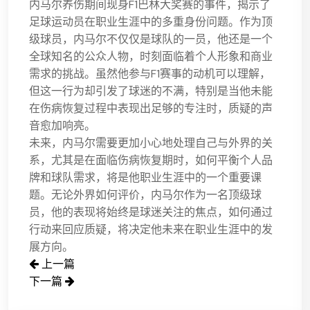
内马尔养伤期间现身F1巴林大奖赛的事件，揭示了
足球运动员在职业生涯中的多重身份问题。作为顶
级球员，内马尔不仅仅是球队的一员，他还是一个
全球知名的公众人物，时刻面临着个人形象和商业
需求的挑战。虽然他参与F1赛事的动机可以理解，
但这一行为却引发了球迷的不满，特别是当他未能
在伤病恢复过程中表现出足够的专注时，质疑的声
音愈加响亮。
未来，内马尔需要更加小心地处理自己与外界的关
系，尤其是在面临伤病恢复期时，如何平衡个人品
牌和球队需求，将是他职业生涯中的一个重要课
题。无论外界如何评价，内马尔作为一名顶级球
员，他的表现将始终是球迷关注的焦点，如何通过
行动来回应质疑，将决定他未来在职业生涯中的发
展方向。
上一篇
下一篇