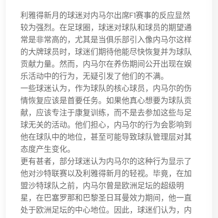
利雅得新月的球迷对内马尔出席F1赛事的反应显然
较为强烈。在足球圈，球迷对球队和球员的期望通
常是非常高的，尤其是当俱乐部引入像内马尔这样
的大牌球员时，球迷们期待他能尽快恢复并为球队
贡献力量。然而，内马尔在养伤期间公开出现在娱
乐活动中的行为，无疑引发了他们的不满。
一些球迷认为，作为球队的核心球员，内马尔的伤
情恢复应该是首要任务。如果他真心想要为球队贡
献，应该专注于康复训练，而不是去参加这些与足
球无关的活动。他们担心，内马尔的行为会影响到
他在球队中的地位，甚至可能导致球队管理层对其
态度产生变化。
更有甚者，部分球迷认为内马尔的这种行为显示了
他对沙特联赛以及利雅得新月的轻视。毕竟，在加
盟沙特球队之前，内马尔曾是欧洲足坛的超级明
星，在巴塞罗那和巴黎圣日耳曼效力期间，他一直
处于欧洲足坛的中心地位。因此，球迷们认为，内