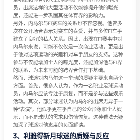
员，出席这样的大型活动不仅能够提升他的曝光
度，还能进一步巩固其在体育界的影响力。
另外，内马尔与F1赛车的关系也不容忽视。他曾多
次在公开场合表示对赛车的喜爱，并与多位F1车手
建立了良好的私人关系。因此，出现在F1赛事中对
内马尔来说，可能不仅仅是一次商业活动，更是出
于他对这项运动的兴趣和对车手朋友的支持。这种
参与不仅能增加个人的曝光度，还能加深他与F1界
的联系，为未来可能的跨界合作打下基础。
然而，球迷对内马尔这一举动的质疑主要来自两个
方面。首先，很多人认为，作为一名职业足球运动
员，内马尔应该专注于康复，而不是参与这些娱乐
活动。其次，部分球迷认为内马尔的出席无异于一
种“表演”，他似乎更在乎自己的公众形象和个人娱
乐，而不是球队的需求和伤情恢复。这种看法无疑
加深了球迷对他态度的负面解读。
3、利雅得新月球迷的质疑与反应