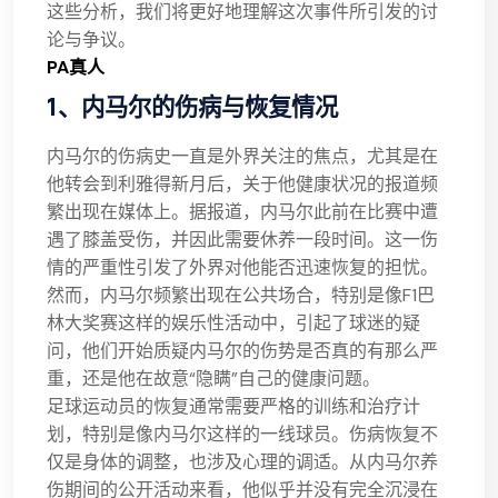
这些分析，我们将更好地理解这次事件所引发的讨
论与争议。
PA真人
1、内马尔的伤病与恢复情况
内马尔的伤病史一直是外界关注的焦点，尤其是在
他转会到利雅得新月后，关于他健康状况的报道频
繁出现在媒体上。据报道，内马尔此前在比赛中遭
遇了膝盖受伤，并因此需要休养一段时间。这一伤
情的严重性引发了外界对他能否迅速恢复的担忧。
然而，内马尔频繁出现在公共场合，特别是像F1巴
林大奖赛这样的娱乐性活动中，引起了球迷的疑
问，他们开始质疑内马尔的伤势是否真的有那么严
重，还是他在故意“隐瞒”自己的健康问题。
足球运动员的恢复通常需要严格的训练和治疗计
划，特别是像内马尔这样的一线球员。伤病恢复不
仅是身体的调整，也涉及心理的调适。从内马尔养
伤期间的公开活动来看，他似乎并没有完全沉浸在