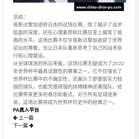
总结：
哥斯达黎加逆转日本的这场比赛，除了展示了战术
层面的深度，还在心理素质和比赛应变上展现了极
高的水平。这场比赛不仅令哥斯达黎加收获了世界
足坛的尊敬，也让日本队重新思考了自己的战术执
行和心理建设。
从全球球迷的热议来看，这场比赛无疑成为了2022
年世界杯中最具话题性的赛事之一。它不仅强化了
世界杯比赛中的不确定性，还展示了即便是实力较
弱的球队，也能凭借顽强的拼搏精神逆袭强队，给
比赛带来更多的悬念和看点。对于所有足球迷来
说，这场比赛将成为世界杯历史中的经典之一。
PA真人平台
上一篇
下一篇