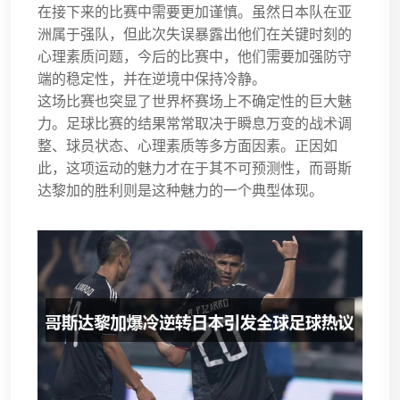
在接下来的比赛中需要更加谨慎。虽然日本队在亚
洲属于强队，但此次失误暴露出他们在关键时刻的
心理素质问题，今后的比赛中，他们需要加强防守
端的稳定性，并在逆境中保持冷静。
这场比赛也突显了世界杯赛场上不确定性的巨大魅
力。足球比赛的结果常常取决于瞬息万变的战术调
整、球员状态、心理素质等多方面因素。正因如
此，这项运动的魅力才在于其不可预测性，而哥斯
达黎加的胜利则是这种魅力的一个典型体现。