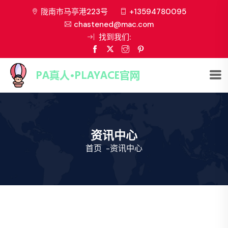
陇南市马亭港223号
+13594780095
chastened@mac.com
找到我们:
资讯中心
首页
-
资讯中心