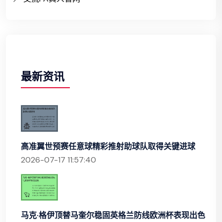
最新资讯
高准翼世预赛任意球精彩推射助球队取得关键进球
2026-07-17 11:57:40
马克·格伊顶替马奎尔稳固英格兰防线欧洲杯表现出色