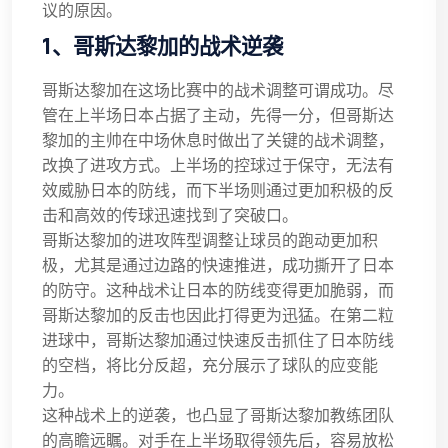
议的原因。
1、哥斯达黎加的战术逆袭
哥斯达黎加在这场比赛中的战术调整可谓成功。尽
管在上半场日本占据了主动，先得一分，但哥斯达
黎加的主帅在中场休息时做出了关键的战术调整，
改换了进攻方式。上半场的控球过于保守，无法有
效威胁日本的防线，而下半场则通过更加积极的反
击和高效的传球迅速找到了突破口。
哥斯达黎加的进攻阵型调整让球员的跑动更加积
极，尤其是通过边路的快速推进，成功撕开了日本
的防守。这种战术让日本的防线变得更加脆弱，而
哥斯达黎加的反击也因此打得更为迅猛。在第二粒
进球中，哥斯达黎加通过快速反击抓住了日本防线
的空档，将比分反超，充分展示了球队的应变能
力。
这种战术上的逆袭，也凸显了哥斯达黎加教练团队
的高瞻远瞩。对手在上半场取得领先后，容易放松