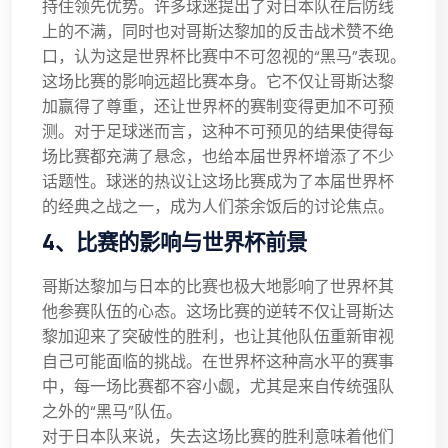
持住领先优势。许多球迷提出了对日本队在后防线
上的不满，同时也对哥斯达黎加的反击战术赞不绝
口，认为这是世界杯比赛中不可忽视的“黑马”表现。
这场比赛的影响远超比赛本身。它不仅让哥斯达黎
加赢得了尊重，还让世界杯的赛制变得更加不可预
测。对于足球迷而言，这种不可预见的结果使得每
场比赛都充满了悬念，也给本届世界杯增添了不少
话题性。球迷的热议让这场比赛成为了本届世界杯
的经典之战之一，成为人们茶余饭后的讨论焦点。
4、比赛的影响与世界杯前景
哥斯达黎加与日本的比赛也极大地影响了世界杯其
他参赛队伍的心态。这场比赛的逆转不仅让哥斯达
黎加迎来了突破性的胜利，也让其他队伍重新审视
自己可能面临的挑战。在世界杯这种高水平的赛事
中，每一场比赛都不容小觑，尤其是来自传统强队
之外的“黑马”队伍。
对于日本队来说，失去这场比赛的胜利意味着他们