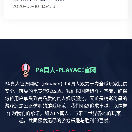
2026-07-16 11:54:13
PA真人官方网站【playace】PA真人致力于为全球玩家提供
安全、可靠的电竞游戏体验。我们以国际标准为基础，确保
每位用户享受到高品质的真人娱乐服务。无论是精彩纷呈的
游戏还是公正透明的游戏环境，我们始终追求卓越，以信誉
作为我们的承诺。加入PA真人，与来自世界各地的玩家一
起，共同探索无尽的游戏乐趣与胜利的喜悦。