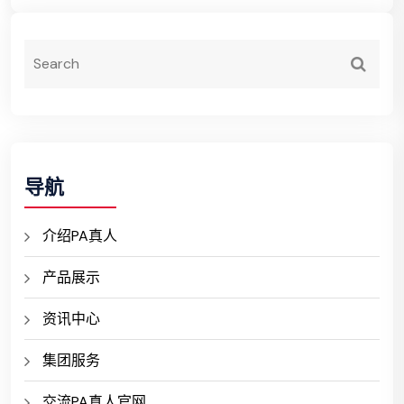
导航
介绍PA真人
产品展示
资讯中心
集团服务
交流PA真人官网