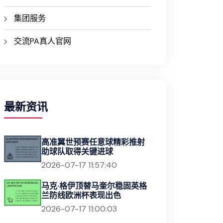
集团服务
交流PA真人官网
最新资讯
高准翼世预赛任意球精彩推射
助球队取得关键进球
2026-07-17 11:57:40
马克·格伊顶替马奎尔稳固英格
兰防线欧洲杯表现出色
2026-07-17 11:00:03