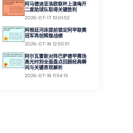
阿马德迪亚洛欧联杯上演梅开
二度助球队取得关键胜利
2026-07-17 10:01:52
阿根廷河床提前锁定阿甲联赛
冠军再创辉煌战绩
2026-07-16 12:50:51
阿尔瓦雷斯对阵巴萨德甲赛场
高光时刻全面盘点回顾经典瞬
间与关键表现解析
2026-07-16 11:54:13