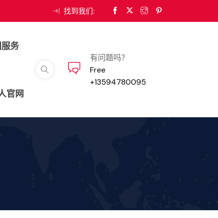
找到我们:
团服务
有问题吗？
Free
+13594780095
人官网