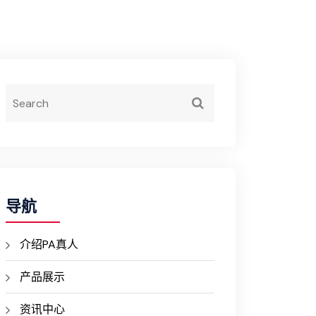
导航
介绍PA真人
产品展示
资讯中心