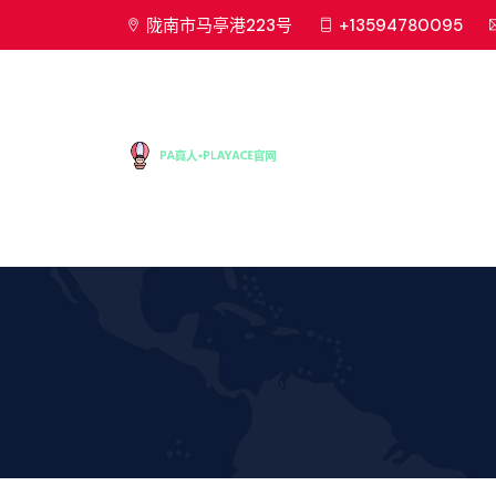
陇南市马亭港223号
+13594780095