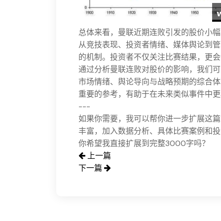
总体来看，曼联近期连败引发的股价小幅
从竞技表现、投资者情绪、媒体舆论到管
的机制。投资者不仅关注比赛结果，更会
通过分析曼联连败对股价的影响，我们可
市场情绪、舆论导向与战略预期的综合体
重要的参考，有助于在未来类似事件中更
---
如果你需要，我可以帮你进一步扩展这篇
丰富，加入数据分析、具体比赛案例和投
你希望我直接扩展到完整3000字吗？
上一篇
下一篇