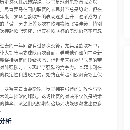
历史悠久且战绩辉煌。罗马足球俱乐部自成立以
。尽管罗马在国内联赛的表现并不总是稳定，但在
年来，罗马在欧联杯的表现逐步上升，逐渐成为了
的骄傲，历史上曾多次在欧洲赛场取得佳绩，特别
次捧起欧冠奖杯，但其在欧联杯的表现仍然不可忽
过去的十年间都有过多次交锋，尤其是欧联杯中，
让人期待两支球队再次碰面，看看他们如何在全新
期保持稳定的顶级状态，但近年来在穆里尼奥的带
对阵强队时，表现出了强烈的竞争力。本菲卡则在
的稳定性和进攻火力，始终在葡超和欧洲赛场上保
一决赛有着重要影响。罗马拥有强烈的进攻性与坚
术流与控球的球队。这场比赛的对决不仅仅是战术
的博弈。球迷们无疑期待这场对决能够激发出更多
。
分析