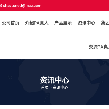
chastened@mac.com
公司首页
介绍PA真人
产品展示
资讯中心
集
交流PA真
资讯中心
首页
-
资讯中心