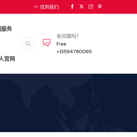
找到我们:
团服务
有问题吗？
Free
+13594780095
人官网