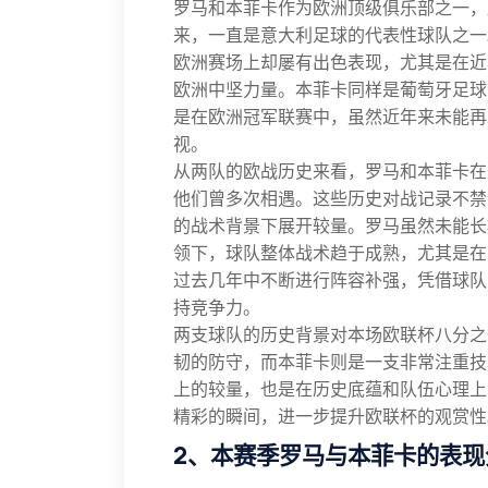
罗马和本菲卡作为欧洲顶级俱乐部之一，
来，一直是意大利足球的代表性球队之一
欧洲赛场上却屡有出色表现，尤其是在近
欧洲中坚力量。本菲卡同样是葡萄牙足球
是在欧洲冠军联赛中，虽然近年来未能再
视。
从两队的欧战历史来看，罗马和本菲卡在
他们曾多次相遇。这些历史对战记录不禁
的战术背景下展开较量。罗马虽然未能长
领下，球队整体战术趋于成熟，尤其是在
过去几年中不断进行阵容补强，凭借球队
持竞争力。
两支球队的历史背景对本场欧联杯八分之
韧的防守，而本菲卡则是一支非常注重技
上的较量，也是在历史底蕴和队伍心理上
精彩的瞬间，进一步提升欧联杯的观赏性
2、本赛季罗马与本菲卡的表现