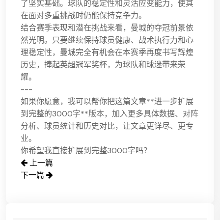
了坚实基础。球队的稳定性和灵活应变能力，使其
在面对多重挑战时仍能保持竞争力。
结合赛季表现和潜在挑战来看，曼城的夺冠前景依
然光明。只要继续保持球员健康、战术执行力和心
理稳定性，曼城完全有机会在本赛季再度书写辉煌
历史，捧起英超冠军奖杯，为球队和球迷带来荣
耀。
---
如果你愿意，我可以帮你把这篇文章**进一步扩展
到完整的3000字**版本，加入更多具体数据、对阵
分析、球员统计和历史对比，让文章更详尽、更专
业。
你希望我直接扩展到完整3000字吗？
上一篇
下一篇