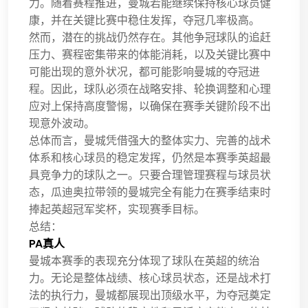
力。随着赛程推进，曼城若能继续保持核心球员健
康，并在关键比赛中稳住发挥，夺冠几率极高。
然而，潜在的挑战仍然存在。其他争冠球队的追赶
压力、赛程密集带来的体能消耗，以及关键比赛中
可能出现的意外状况，都可能影响曼城的夺冠进
程。因此，球队必须在战略安排、轮换调整和心理
应对上保持高度警惕，以确保在赛季关键阶段不出
现意外波动。
总体而言，曼城凭借强大的整体实力、完善的战术
体系和核心球员的稳定发挥，仍然是本赛季英超最
具竞争力的球队之一。只要合理管理赛程与球员状
态，瓜迪奥拉带领的曼城完全有能力在赛季结束时
捧起英超冠军奖杯，实现赛季目标。
总结：
PA真人
曼城本赛季的表现充分体现了球队在英超的统治
力。无论是整体战绩、核心球员状态，还是战术打
法的执行力，曼城都展现出顶级水平，为夺冠奠定