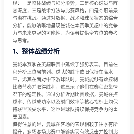
现：一是整体战绩与积分形势，二是核心球员与阵
容深度，三是战术打法与比赛风格，四是夺冠前景
与潜在挑战。通过对数据、战术和球员状态的综合
分析，能够清晰地呈现曼城在本赛季英超中的竞争
力与未来夺冠的可能性，为读者提供全方位的参考
与思考。
1、整体战绩分析
曼城本赛季在英超联赛中延续了强势表现，目前在
积分榜上位居前列。球队的胜率依旧保持在高水
平，尤其在面对中下游球队时，曼城能够有效控制
比赛节奏并取得胜利，这显示了他们在赛程密集情
况下的稳定性。通过分析近期比赛数据，曼城在控
球率、传球成功率以及射门效率等核心指标上均保
持联盟顶尖水平，这也是球队持续保持竞争力的重
要因素。
值得注意的是，曼城在客场的表现相较于往季有所
提升，多场客场比赛中能够实现有效反击并控制比