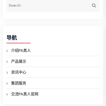
导航
介绍PA真人
产品展示
资讯中心
集团服务
交流PA真人官网