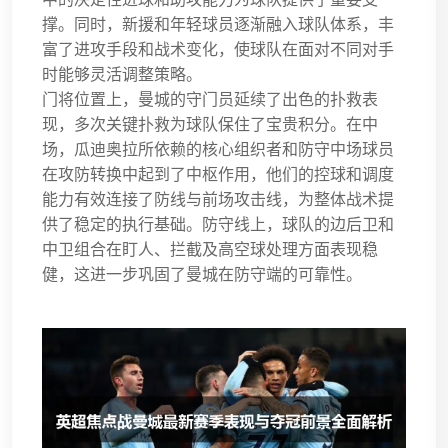
撑。同时，新援和年轻球员逐渐融入球队体系，丰
富了进攻手段和战术变化，使球队在面对不同对手
时能够灵活调整策略。
门将位置上，曼城的守门员延续了出色的扑救表
现，多次关键扑救为球队保住了宝贵积分。在中
场，瓜迪奥拉所依赖的核心组织者和防守中场球员
在攻防转换中起到了中枢作用，他们的控球和调度
能力有效连接了防线与前场攻击线，为整体战术提
供了稳定的执行基础。防守线上，球队的边后卫和
中卫组合在盯人、拦截及高空球处理方面表现稳
健，这进一步巩固了曼城在防守端的可靠性。