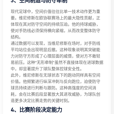
3、空间制造与防守牵制
现代足球中，空间价值往往比单一技术动作更为重
要。维尼修斯在欧协联赛场上的最大隐性贡献，正
体现在其对防守空间的持续压迫。他的持球威胁，
使对手防线必须保持横向紧缩，从而改变整体防守
结构。
通过数据可以发现，当维尼修斯在场时，对手防线
平均站位会出现明显后撤。这种现象说明其突破能
力对防守方形成了心理层面的威慑，使对方不敢轻
易前压。这种“无形牵制”虽然不直接体现在进球数据
中，却显著提升了球队整体控球安全性。
此外，维尼修斯在无球状态下的跑动同样具有空间
价值。他频繁进行纵深冲刺与反向跑位，迫使防守
球员持续进行判断与跟防。这种高强度的空间消
耗，会在比赛后段显著放大其进攻威胁，为球队创
造更多决定比赛走势的关键时刻。
4、比赛阶段决定能力