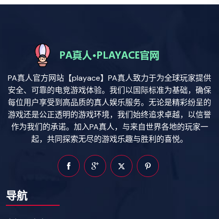
PA真人官方网站【playace】PA真人致力于为全球玩家提供
安全、可靠的电竞游戏体验。我们以国际标准为基础，确保
每位用户享受到高品质的真人娱乐服务。无论是精彩纷呈的
游戏还是公正透明的游戏环境，我们始终追求卓越，以信誉
作为我们的承诺。加入PA真人，与来自世界各地的玩家一
起，共同探索无尽的游戏乐趣与胜利的喜悦。
导航