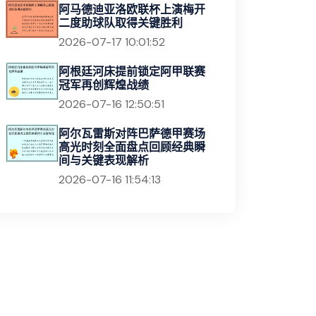
阿马德迪亚洛欧联杯上演梅开
二度助球队取得关键胜利
2026-07-17 10:01:52
阿根廷河床提前锁定阿甲联赛
冠军再创辉煌战绩
2026-07-16 12:50:51
阿尔瓦雷斯对阵巴萨德甲赛场
高光时刻全面盘点回顾经典瞬
间与关键表现解析
2026-07-16 11:54:13