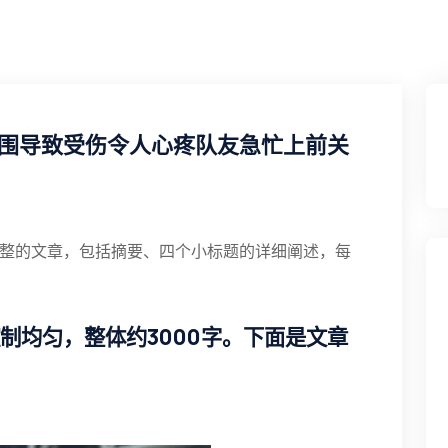
围导致受伤令人心疼队友急忙上前关
整的文章，包括摘要、四个小标题的详细阐述，每
控制均匀，整体约3000字。下面是文章