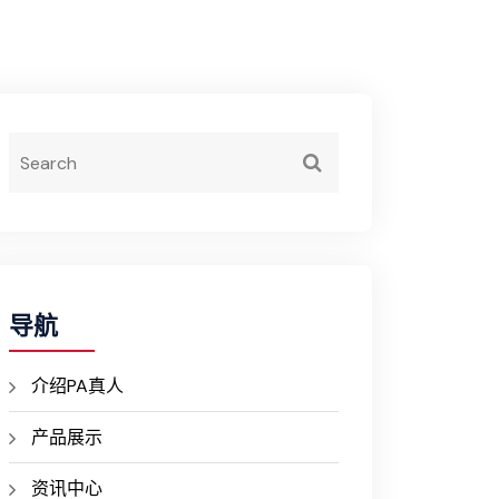
导航
介绍PA真人
产品展示
资讯中心