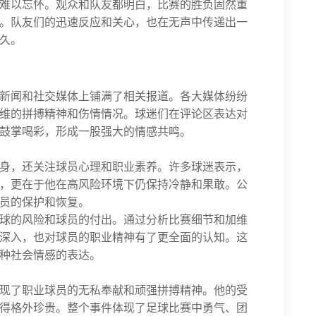
难以忘怀。观众和队友都明白，比赛的胜负固然重
。队友们的迅速反应和关心，也在无声中传递出一
久。
新闻和社交媒体上铺满了相关报道。各大媒体纷纷
维的拼搏精神和伤情情况。球迷们在评论区表达对
鼓掌喝彩，形成一股强大的情感共鸣。
身，还关注球员心理和职业素养。许多球迷表示，
，更在于他在高风险环境下仍保持冷静和果敢。公
员的保护和恢复。
球的风险和球员的付出。通过分析比赛细节和加维
深入，也对球员的职业精神有了更全面的认知。这
种社会情感的表达。
现了职业球员的无私奉献和顽强拼搏精神。他的受
得格外珍贵。整个事件体现了足球比赛中勇气、团