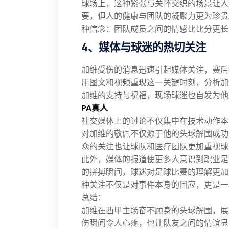
球场上，这种紧张与关怀交织的场景让人
要，但人的健康与团队的凝聚力更为珍贵
种信念：团队成员之间的情感比比分更长
4、媒体与球迷的热切关注
加维受伤的消息迅速引起媒体关注，赛后
用图文和视频重现这一关键时刻，分析加
加维的支持与祝福，现场球迷也自发为他
PA真人
社交媒体上的讨论不仅集中在技术动作本
对加维的敬佩不仅源于他的头球解围成功
众的关注也让球队和医疗团队更加重视球
此外，媒体的报道使更多人意识到职业足
的拼搏瞬间，球迷对足球比赛的理解更加
种关注不仅是对事件本身的回应，更是一
总结：
加维在西甲主场奋不顾身的头球解围，展
伤瞬间令人心疼，也让队友之间的情谊显