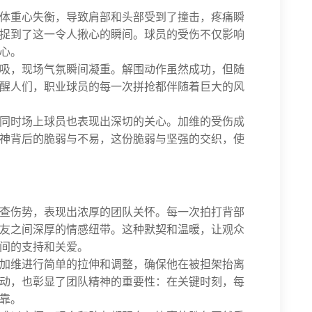
体重心失衡，导致肩部和头部受到了撞击，疼痛瞬
捉到了这一令人揪心的瞬间。球员的受伤不仅影响
心。
吸，现场气氛瞬间凝重。解围动作虽然成功，但随
醒人们，职业球员的每一次拼抢都伴随着巨大的风
同时场上球员也表现出深切的关心。加维的受伤成
神背后的脆弱与不易，这份脆弱与坚强的交织，使
查伤势，表现出浓厚的团队关怀。每一次拍打背部
友之间深厚的情感纽带。这种默契和温暖，让观众
间的支持和关爱。
加维进行简单的拉伸和调整，确保他在被担架抬离
动，也彰显了团队精神的重要性：在关键时刻，每
靠。