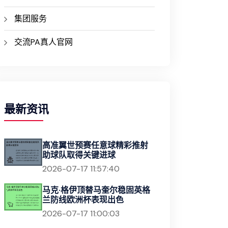
集团服务
交流PA真人官网
最新资讯
高准翼世预赛任意球精彩推射
助球队取得关键进球
2026-07-17 11:57:40
马克·格伊顶替马奎尔稳固英格
兰防线欧洲杯表现出色
2026-07-17 11:00:03