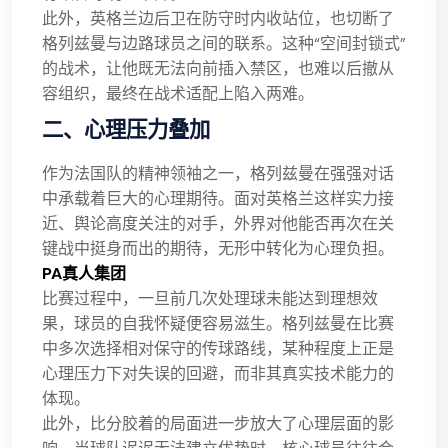
此外，英格兰边后卫在防守时内收站位，也切断了
格列兹曼与边路球员之间的联系。这种“空间封锁式”
的战术，让他既无法向前插入禁区，也难以后撤从
容组织，最终在战术适配上陷入两难。
二、心理压力叠加
作为法国队的精神领袖之一，格列兹曼在强强对话
中承载着巨大的心理期待。面对英格兰这样实力接
近、舆论高度关注的对手，外界对他能否再次在关
键战中挺身而出的期待，无形中转化为心理负担。
PA真人集团
比赛过程中，一旦前几次处理球未能达到理想效
果，球员的自我怀疑便容易滋生。格列兹曼在比赛
中多次选择相对保守的传球路线，某种程度上正是
心理压力下对失误的回避，而非其真实技术能力的
体现。
此外，比分胶着的局面进一步放大了心理层面的影