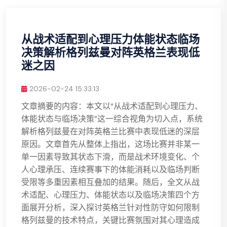
从战术适配到心理压力体能状态临场
决策解析格列兹曼对阵英格兰表现低
迷之因
2026-02-24 15:33:13
文章摘要的内容：本文以“从战术适配到心理压力、
体能状态与临场决策”这一综合视角为切入点，系统
解析格列兹曼在对阵英格兰比赛中表现低迷的深层
原因。文章首先从整体上指出，这场比赛并非某一
单一因素导致其状态下滑，而是战术环境变化、个
人心理承压、连续赛事下的体能消耗以及临场判断
受限等多重因素相互叠加的结果。随后，全文从战
术适配、心理压力、体能状态以及临场决策四个方
面展开分析，深入探讨英格兰针对性防守如何限制
格列兹曼的技术特点，关键比赛氛围对其心理造成