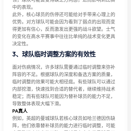
中的表现。
此外，核心球员的伤停还可能给对手带来心理上的
优势。对方球队可能会因为看到了弱点的出现而变
得更加有信心，反而激发出更强的战斗欲望。士气
的变化在高水平赛事中往往比单纯的战术变化更具
决定性。
3、球队临时调整方案的有效性
面对伤病情况，许多球队需要通过临时调整来弥补
阵容的不足。根据球队的深度和备选方案的质量，
临时调整的效果可能大相径庭。有些球队可以通过
内部挖潜，快速找到合适的替代者，继续维持战术
稳定；而有些球队可能因为替补球员的能力不足，
导致整体表现大幅下滑。
PA真人
例如，英超的曼城球队若核心球员如哈兰德因伤缺
阵，他们依靠替补球员的能力进行临时调整，可能