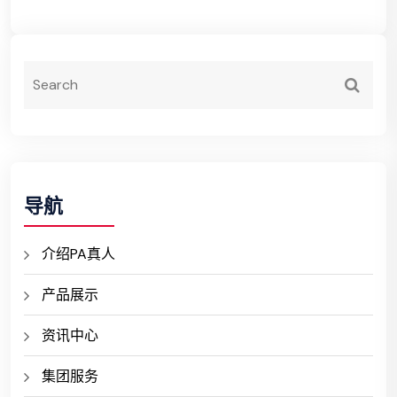
导航
介绍PA真人
产品展示
资讯中心
集团服务