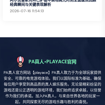
阿尔瓦雷斯对阵巴萨德甲赛场高光时刻全面盘点回顾
经典瞬间与关键表现解析
2026-07-16 11:54:13
PA真人官方网站【playace】PA真人致力于为全球玩家提供
安全、可靠的电竞游戏体验。我们以国际标准为基础，确保
每位用户享受到高品质的真人娱乐服务。无论是精彩纷呈的
游戏还是公正透明的游戏环境，我们始终追求卓越，以信誉
作为我们的承诺。加入PA真人，与来自世界各地的玩家一
起，共同探索无尽的游戏乐趣与胜利的喜悦。