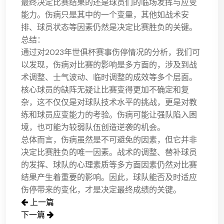
最终决定比赛结果的还是球员们的临场发挥与应变
能力。伤病只是其中的一个变量，其他如战术安
排、球员状态等因素仍然是决定比赛胜负的关键。
总结：
通过对2023年世俱杯赛事伤停情况的分析，我们可
以发现，伤病对比赛的影响是多方面的，涉及到战
术调整、士气波动、临时调整的成效等多个层面。
核心球员的缺阵无疑让比赛变得更加不确定和复
杂，这不仅仅是对球队技术水平的挑战，更是对教
练和球员应变能力的考验。伤病可能让强队陷入困
境，也可能为较弱队伍创造逆袭的机会。
总体而言，伤病虽然是不可避免的因素，但它并非
决定比赛胜负的唯一因素。战术的调整、替补球员
的发挥、球队的心理素质等多方面因素仍然对比赛
结果产生着重要的影响。因此，球队能否及时适应
伤停带来的变化，才是决定最终成绩的关键。
上一篇
下一篇