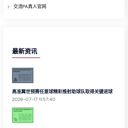
交流PA真人官网
最新资讯
高准翼世预赛任意球精彩推射助球队取得关键进球
2026-07-17 11:57:40