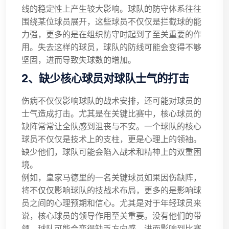
线的稳定性上产生较大影响。球队的防守体系往往
围绕某位球员展开，这些球员不仅仅是拦截球的能
力强，更多的是在组织防守时起到了至关重要的作
用。失去这样的球员，球队的防线可能会变得不够
坚固，进而导致失球数的增加。
2、缺少核心球员对球队士气的打击
伤病不仅仅影响球队的战术安排，还可能对球员的
士气造成打击。尤其是在关键比赛中，核心球员的
缺阵常常让全队感到沮丧与不安。一个球队的核心
球员不仅仅是技术上的支柱，更是心理上的领袖。
缺少他们，球队可能会陷入战术和精神上的双重困
境。
例如，皇家马德里的一名关键球员如果因伤缺阵，
将不仅仅影响球队的技战术布局，更多的是影响球
员之间的心理预期和信心。尤其是对于年轻球员来
说，核心球员的领导作用至关重要。没有他们的带
领，球队可能会变得缺乏方向感，进而影响到比赛