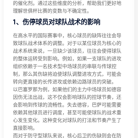
的催化剂。通过这些维度的分析，帮助我们更好地
理解世俱杯比赛的变数与不确定性。
1、伤停球员对球队战术的影响
在高水平的国际赛事中，核心球员的缺阵往往会导
致球队战术体系的调整。对于以某位球员为核心的
战术系统来说，一旦缺少该球员，往往会使得球队
的整体运转受到影响。例如，如果一支球队的进攻
组织依赖于一名技术型中场球员的串联与传球控
制，那么其伤缺将迫使球队调整进攻方式，可能会
转向更直接的长传进攻或依赖边路球员的突破。
以巴塞罗那为例，如果他们的主力中场球员如德容
因伤无法出战，这不仅会影响球队的控球节奏，还
会影响到传球的流畅性。失去德容，巴萨可能需要
依赖其他球员进行调度，甚至可能使球队的战术重
心发生变化。这种变化对球队的打法和节奏产生了
直接影响。
而对于防守型球队来说，核心后卫的伤缺则会在防