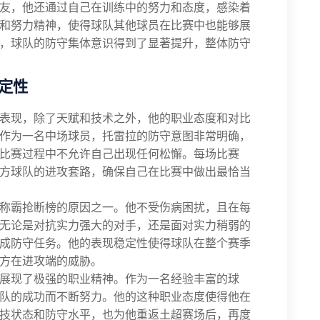
友，他还通过自己在训练中的努力和态度，感染着
和努力精神，使得球队其他球员在比赛中也能够展
，球队的防守集体意识得到了显著提升，整体防守
定性
表现，除了天赋和技术之外，他的职业态度和对比
作为一名中场球员，托雷拉的防守意图非常明确，
比赛过程中不允许自己出现任何松懈。每场比赛
方球队的进攻套路，确保自己在比赛中做出最恰当
称霸抢断榜的原因之一。他不受伤病困扰，且在每
无论是对抗实力强大的对手，还是面对实力稍弱的
成防守任务。他的表现稳定性使得球队在整个赛季
方在进攻端的威胁。
展现了极强的职业精神。作为一名经验丰富的球
队的成功而不断努力。他的这种职业态度使得他在
技状态和防守水平，也为他重返土超赛场后，再度