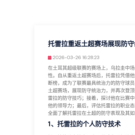
托雷拉重返土超赛场展现防守
2026-03-26 16:28:23
在土耳其超级联赛的赛场上，乌拉圭中场
性。自从重返土超赛场后，托雷拉凭借他
断榜，成为了联赛最具统治力的防守球员
土超赛场，展现防守统治力，并再次登顶
雷拉的防守技巧；接着，探讨他在比赛中
他的领导力；最后，评估托雷拉的职业态
全面了解托雷拉在土超的防守表现及其如
1、托雷拉的个人防守技术