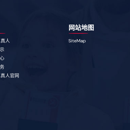
网站地图
A真人
SiteMap
示
心
务
A真人官网