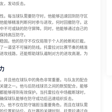
友，发动反击。
性。每当球队需要防守时，他能够迅速回到防守区
他能够精准判断何时参与进攻，何时回撤防守。这
中不可或缺的防守屏障。同时，他能够通过自己的
保持高压防守。
稳固。他的防守不仅仅局限于个人的抢断和拦截，
了一道坚不可摧的防线。托雷拉对比赛节奏的精准
进攻线路，还能帮助球队遏制对方的进攻高潮，为
力
，并且他在球队中的角色非常重要。与队友的配合
关键之一。他与后防线球员之间的默契配合，能够
都能够得到有效保护。当托雷拉在中场截断球时，
确保球队能够在防守成功后迅速组织反击。
力。他不仅在防守端担当重要角色，而且在球队需
的位置和站位。在比赛的关键时刻，托雷拉通过自