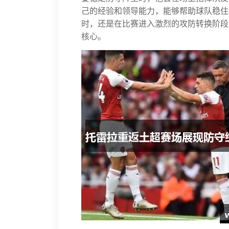
己的经验和领导能力，能够帮助球队稳住
时，还是在比赛进入激烈的攻防转换阶段
核心。