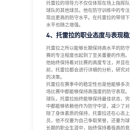
托雷拉的领导力不仅仅体现在场上指挥队
球队的其他球员。他在防守训练中的专注
现出更高的防守水平。在托雷拉的带领下
水平也随之增强。
4、托雷拉的职业态度与表现稳
托雷拉之所以能够长期保持高水平的防守
赛的专注程度也起到了至关重要的作用。
他始终保持着对比赛的高度专注，并且在
前，托雷拉都会进行详细的分析，研究对
的决策。
托雷拉在赛季中的稳定性也是他能够多次
场比赛中都能够保持高强度的防守表现。
球队，托雷拉始终能够保持最佳状态，完
中都能够依赖他作为防守中坚，减少了对
除了身体素质的保持，托雷拉还在心态上
员，他不仅要为自己争取荣誉，还要为球
长期的职业生涯中，始终保持着极高的竞