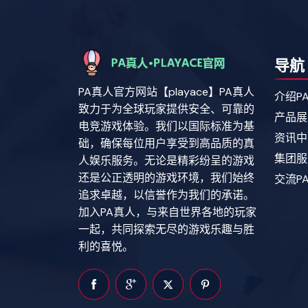
导航
PA真人官方网站【playace】PA真人
介绍P
致力于为全球玩家提供安全、可靠的
产品展
电竞游戏体验。我们以国际标准为基
资讯中
础，确保每位用户享受到高品质的真
集团服
人娱乐服务。无论是精彩纷呈的游戏
还是公正透明的游戏环境，我们始终
交流P
追求卓越，以信誉作为我们的承诺。
加入PA真人，与来自世界各地的玩家
一起，共同探索无尽的游戏乐趣与胜
利的喜悦。