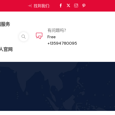
找到我们:
团服务
有问题吗？
Free
+13594780095
人官网