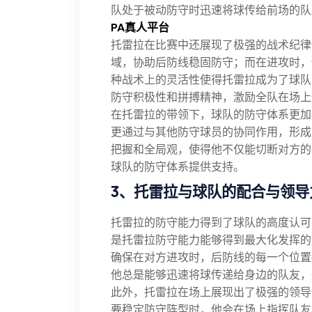
队处于被动防守时迅速将球传给前场的队
PA真人平台
托雷拉在比赛中还展现了极强的战术纪律
域，协助后防线稳固防守；而在进攻时，
种战术上的灵活性使得托雷拉成为了球队
防守积极性和拼搏精神，激励全队在场上
在托雷拉的带领下，球队的防守体系更加
更通过与其他防守球员的协同作用，形成
把握和全局观，使得他不仅能切断对方的
球队的防守体系提供支持。
3、托雷拉与球队的配合与领导
托雷拉的防守能力得到了球队的高度认可
是托雷拉防守能力能够得到最大化发挥的
确保在对方进攻时，后防线的每一个位置
他总是能够迅速将球传递给身边的队友，
此外，托雷拉在场上展现出了极强的领导
要稳定防守阵型时，他会在场上指挥队友