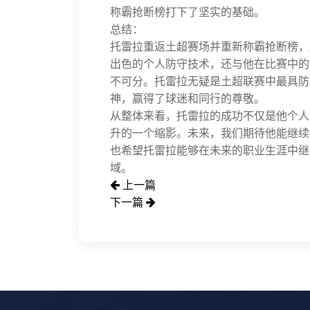
称霸抢断榜打下了坚实的基础。
总结：
托雷拉重返土超赛场并重新称霸抢断榜，
出色的个人防守技术，还与他在比赛中的
不可分。托雷拉无疑是土超联赛中最具防
神，赢得了球迷和同行的尊敬。
从整体来看，托雷拉的成功不仅是他个人
升的一个缩影。未来，我们期待他能继续
也希望托雷拉能够在未来的职业生涯中继
域。
上一篇
下一篇