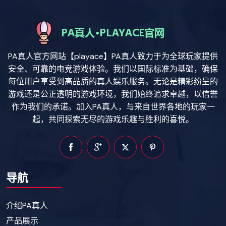
PA真人官方网站【playace】PA真人致力于为全球玩家提供
安全、可靠的电竞游戏体验。我们以国际标准为基础，确保
每位用户享受到高品质的真人娱乐服务。无论是精彩纷呈的
游戏还是公正透明的游戏环境，我们始终追求卓越，以信誉
作为我们的承诺。加入PA真人，与来自世界各地的玩家一
起，共同探索无尽的游戏乐趣与胜利的喜悦。
导航
介绍PA真人
产品展示