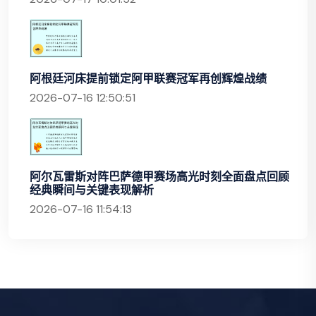
阿根廷河床提前锁定阿甲联赛冠军再创辉煌战绩
2026-07-16 12:50:51
阿尔瓦雷斯对阵巴萨德甲赛场高光时刻全面盘点回顾
经典瞬间与关键表现解析
2026-07-16 11:54:13