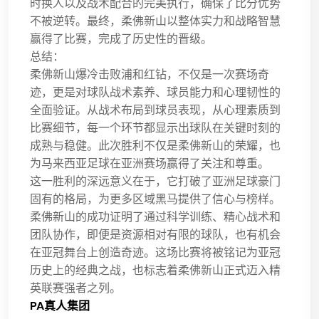
时换人以及战术配合的完美执行，确保了比分优势
不被逆转。最终，柔佛新山以整体实力和战略智慧
赢得了比赛，完成了历史性的晋级。
总结：
柔佛新山爆冷击败浦和红钻，不仅是一次赛场奇
迹，更是对球队战术素养、球员能力和心理韧性的
全面验证。从战术布局到球员表现，从心理素质到
比赛细节，每一个环节都显示出球队在关键时刻的
成熟与稳健。此次胜利不仅是柔佛新山的荣耀，也
为马来西亚足球在亚洲赛场赢得了关注和尊重。
这一胜利的深远意义在于，它打破了亚洲足球豪门
固有的格局，为更多区域黑马提供了信心与榜样。
柔佛新山的成功证明了通过科学训练、精心战术和
团队协作，即便是资源相对有限的球队，也有机会
在亚冠舞台上创造奇迹。这场比赛将被铭记为亚冠
历史上的经典之战，也标志着柔佛新山正式迈入精
英联赛强者之列。
PA真人集团