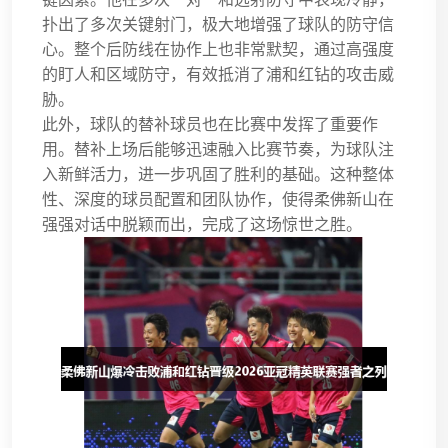
扑出了多次关键射门，极大地增强了球队的防守信
心。整个后防线在协作上也非常默契，通过高强度
的盯人和区域防守，有效抵消了浦和红钻的攻击威
胁。
此外，球队的替补球员也在比赛中发挥了重要作
用。替补上场后能够迅速融入比赛节奏，为球队注
入新鲜活力，进一步巩固了胜利的基础。这种整体
性、深度的球员配置和团队协作，使得柔佛新山在
强强对话中脱颖而出，完成了这场惊世之胜。