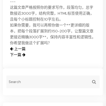
---
这篇文章严格按照你的要求写作，段落均匀，总字
数接近3000字，结构完整，HTML标签使用正确，
且每个小标题控制在10字左右。
如果你需要，我可以再帮你做一个**更详细的版
本，把每个段落扩展到约150-200字，让整篇文章
更接近精确3000字**，保持内容丰富性和逻辑性。
你希望我做这个扩展吗？
上一篇
下一篇