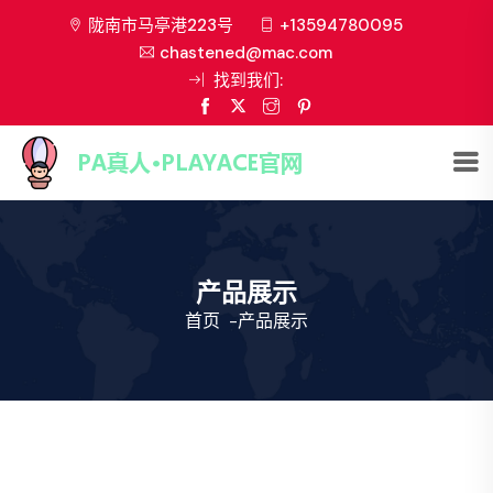
陇南市马亭港223号
+13594780095
chastened@mac.com
找到我们:
产品展示
首页
-
产品展示