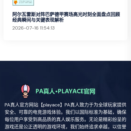
阿尔瓦雷斯对阵巴萨德甲赛场高光时刻全面盘点回顾
经典瞬间与关键表现解析
2026-07-16 11:54:13
PA真人官方网站【playace】PA真人致力于为全球玩家提供
安全、可靠的电竞游戏体验。我们以国际标准为基础，确保
每位用户享受到高品质的真人娱乐服务。无论是精彩纷呈的
游戏还是公正透明的游戏环境，我们始终追求卓越，以信誉