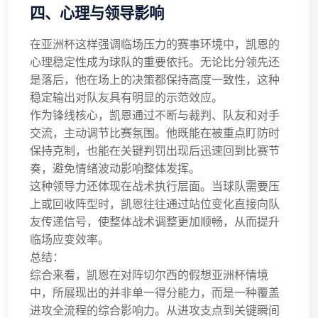
四、心理与领导影响
在亚洲杯这样强调临场压力的赛事环境中，凯恩的
心理稳定性成为球队的重要依托。无论比分领先还
是落后，他在场上的决策都保持高度一致性，这种
稳定输出对队友具有明显的示范效应。
作为锋线核心，凯恩通过不断与裁判、队友和对手
交流，主动调节比赛氛围。他既能在被重点盯防时
保持克制，也能在关键判罚出现后迅速回到比赛节
奏，避免情绪波动影响整体发挥。
这种领导力还体现在战术执行层面。当球队需要压
上或回收阵型时，凯恩往往通过站位变化直接向队
友传递信号，使整体战术调整更加顺畅，从而提升
临场应变效率。
总结：
综合来看，凯恩在对阵切尔西的假想亚洲杯情境
中，所展现出的并非单一得分能力，而是一种覆盖
进攻全流程的综合影响力。从进攻支点到关键瞬间