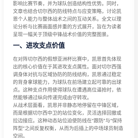
影响比赛节奏，并为球队创造结构性优势。同时，
文章也结合切尔西的防线特点与应变策略，讨论凯
恩个人能力与整体战术之间的互动关系。全文以理
论分析与比赛画面感并重的方式展开，旨在为读者
呈现一幅关于顶级中锋战术价值的完整图景。
一、进攻支点价值
在对阵切尔西的假想亚洲杯比赛中，凯恩首先体现
出的核心价值在于其进攻支点属性。面对切尔西强
调身体对抗与区域协防的防线结构，凯恩通过稳定
的背身拿球能力，为球队在前场建立起可靠的出球
点。这种支点作用使得球队在遭遇高位逼抢时，依
然能够通过纵向传递完成由守转攻。
从战术层面看，凯恩并非静态地停留在中锋区域，
而是根据切尔西中卫的站位变化，灵活选择回撤或
拉边接应。这种动态站位迫使防线在“跟防”与“保持
阵型”之间反复权衡，从而为后插上的中场球员制造
空间。