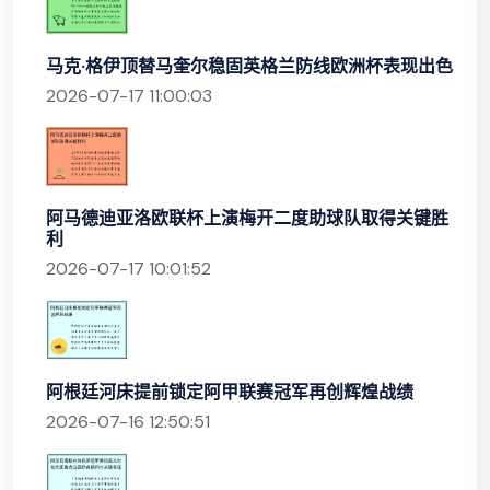
马克·格伊顶替马奎尔稳固英格兰防线欧洲杯表现出色
2026-07-17 11:00:03
阿马德迪亚洛欧联杯上演梅开二度助球队取得关键胜
利
2026-07-17 10:01:52
阿根廷河床提前锁定阿甲联赛冠军再创辉煌战绩
2026-07-16 12:50:51