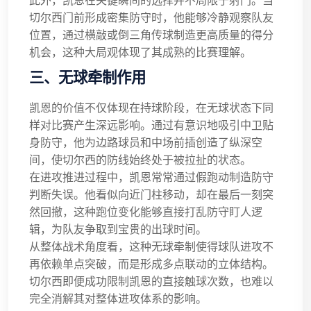
此外，凯恩在关键瞬间的选择并不局限于射门。当
切尔西门前形成密集防守时，他能够冷静观察队友
位置，通过横敲或倒三角传球制造更高质量的得分
机会，这种大局观体现了其成熟的比赛理解。
三、无球牵制作用
凯恩的价值不仅体现在持球阶段，在无球状态下同
样对比赛产生深远影响。通过有意识地吸引中卫贴
身防守，他为边路球员和中场前插创造了纵深空
间，使切尔西的防线始终处于被拉扯的状态。
在进攻推进过程中，凯恩常常通过假跑动制造防守
判断失误。他看似向近门柱移动，却在最后一刻突
然回撤，这种跑位变化能够直接打乱防守盯人逻
辑，为队友争取到宝贵的出球时间。
从整体战术角度看，这种无球牵制使得球队进攻不
再依赖单点突破，而是形成多点联动的立体结构。
切尔西即便成功限制凯恩的直接触球次数，也难以
完全消解其对整体进攻体系的影响。