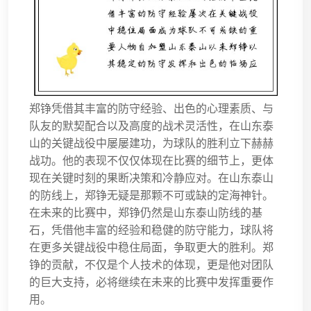
郑铮凭借其丰富的防守经验、出色的心理素质、与
队友的默契配合以及高度的战术灵活性，在山东泰
山的关键战役中屡屡建功，为球队的胜利立下赫赫
战功。他的表现不仅仅体现在比赛的细节上，更体
现在关键时刻的果断决策和冷静应对。在山东泰山
的防线上，郑铮无疑是那颗不可或缺的定海神针。
在未来的比赛中，郑铮仍然是山东泰山防线的基
石，凭借他丰富的经验和稳健的防守能力，球队将
在更多关键战役中稳住局面，争取更大的胜利。郑
铮的贡献，不仅是个人技术的体现，更是他对团队
的巨大支持，必将继续在未来的比赛中发挥重要作
用。