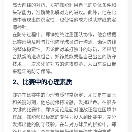
高大前锋的对抗，郑铮都能利用自己的身体条件和
头球能力，准确地化解对方的进攻。此外，他在比
赛中表现出的稳定性，也使得他成为球队防线的定
海神针。
在防守过程中，郑铮始终注重团队协作，他会根据
比赛形势及时与其他防守球员进行沟通，确保防线
的整体稳定性。无论面对单打独斗的球员，还是配
合默契的进攻组合，郑铮总能凭借自己出色的防守
技术，一次次化解对方的进攻威胁，为山东泰山带
来稳定的防守保障。
2、比赛中的心理素质
郑铮在比赛中的心理素质非常稳定，尤其是在高压
和关键时刻，他总能保持冷静，发挥出色。在很多
关键的比赛中，郑铮无论是面对强敌还是在困境中
作战，都能够以极高的专注力投入到比赛中，充分
发挥出他的防守经验。在与对方球员的拼抢中，郑
铮从不急躁，总是根据局势选择最佳的防守方式，