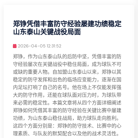
郑铮凭借丰富防守经验屡建功绩稳定
山东泰山关键战役局面
2026-04-05 12:31:52
郑铮，作为山东泰山队的后防中坚，凭借丰富的防
守经验屡次在关键战役中稳住局面，成为球队不可
或缺的重要人物。自加盟山东泰山以来，郑铮以其
稳定的防守发挥和出色的临场应变能力，逐渐在国
内足坛打响了自己的名号。他在场上不仅能发挥强
大的防守作用，还能在球队面对压力时，为球队带
来必需的稳定性。本篇文章将从四个方面详细阐述
郑铮如何凭借其丰富的防守经验在关键比赛中屡建
功绩，为山东泰山稳住战局，助力球队走向胜利。
这四个方面分别是：郑铮的防守技术、比赛中的心
理素质、与队友的默契配合以及他的战术灵活性。