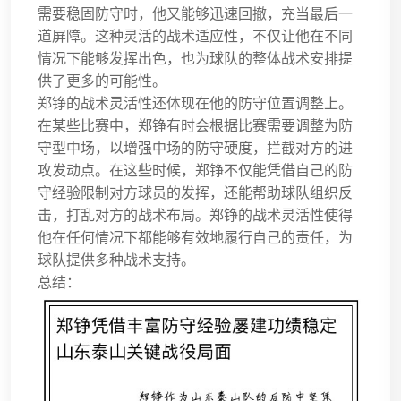
需要稳固防守时，他又能够迅速回撤，充当最后一
道屏障。这种灵活的战术适应性，不仅让他在不同
情况下能够发挥出色，也为球队的整体战术安排提
供了更多的可能性。
郑铮的战术灵活性还体现在他的防守位置调整上。
在某些比赛中，郑铮有时会根据比赛需要调整为防
守型中场，以增强中场的防守硬度，拦截对方的进
攻发动点。在这些时候，郑铮不仅能凭借自己的防
守经验限制对方球员的发挥，还能帮助球队组织反
击，打乱对方的战术布局。郑铮的战术灵活性使得
他在任何情况下都能够有效地履行自己的责任，为
球队提供多种战术支持。
总结：