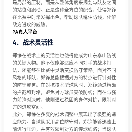
是局部的压制，而是从整体角度来规划与队友之间
的站位和跑动。正是这种全方位的配合，使得郑铮
在比赛中时常发挥出色，帮助球队稳住防线，化解
敌方进攻的威胁。
PA真人平台
4、战术灵活性
郑铮在战术上的灵活性也使得他成为山东泰山防线
的关键人物。他不仅能够适应不同对手的战术打
法，还能够在比赛中灵活变换防守策略。面对不同
风格的球队，郑铮总能根据对方的特点进行针对性
的防守部署。在对抗技术型球队时，郑铮通过精确
的拦截和封堵，避免对方球员突破防线；而在与强
力前锋对决时，他则通过稳固的身体对抗，限制对
方的进攻空间。
此外，郑铮在多变的战术调整中展现出了极强的适
应能力。当球队采用高位防守时，郑铮能够迅速上
前进行压迫，并有效遏制对方的传球线路；当球队