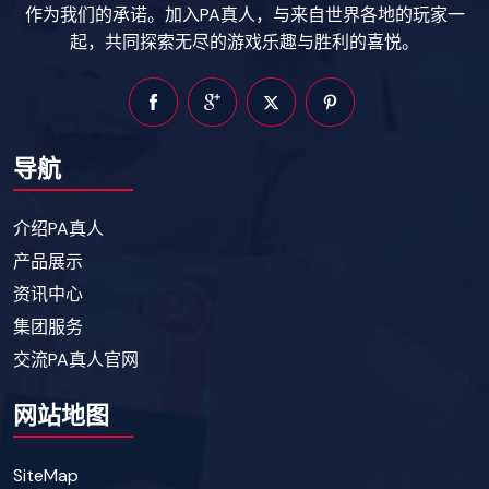
作为我们的承诺。加入PA真人，与来自世界各地的玩家一
起，共同探索无尽的游戏乐趣与胜利的喜悦。
导航
介绍PA真人
产品展示
资讯中心
集团服务
交流PA真人官网
网站地图
SiteMap