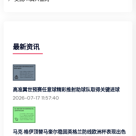
最新资讯
高准翼世预赛任意球精彩推射助球队取得关键进球
2026-07-17 11:57:40
马克·格伊顶替马奎尔稳固英格兰防线欧洲杯表现出色