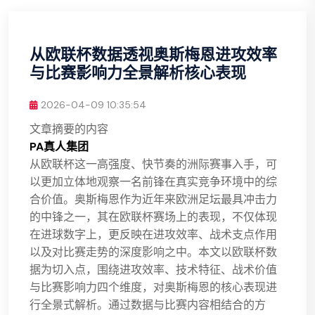
从欧联杯数据透视奥斯梅恩进攻效率
与比赛影响力全景解析核心表现
2026-04-09 10:35:54
文章摘要的内容
PA真人集团
从欧联杯这一高强度、快节奏的洲际赛事入手，可
以更加立体地观察一名前锋在真实竞争环境中的综
合价值。奥斯梅恩作为近年来欧洲足坛最具冲击力
的中锋之一，其在欧联杯赛场上的表现，不仅体现
在进球数字上，更反映在进攻效率、战术支点作用
以及对比赛走势的深度影响之中。本文以欧联杯数
据为切入点，围绕进攻效率、技术特征、战术价值
与比赛影响力四个维度，对奥斯梅恩的核心表现进
行全景式解析。通过数据与比赛内容相结合的方