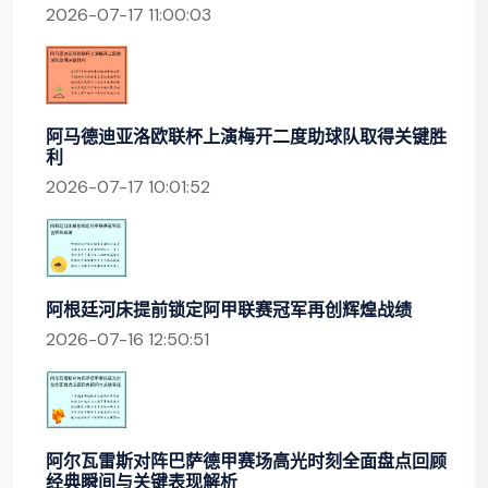
2026-07-17 11:00:03
阿马德迪亚洛欧联杯上演梅开二度助球队取得关键胜
利
2026-07-17 10:01:52
阿根廷河床提前锁定阿甲联赛冠军再创辉煌战绩
2026-07-16 12:50:51
阿尔瓦雷斯对阵巴萨德甲赛场高光时刻全面盘点回顾
经典瞬间与关键表现解析