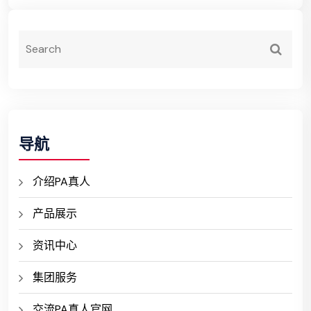
导航
介绍PA真人
产品展示
资讯中心
集团服务
交流PA真人官网