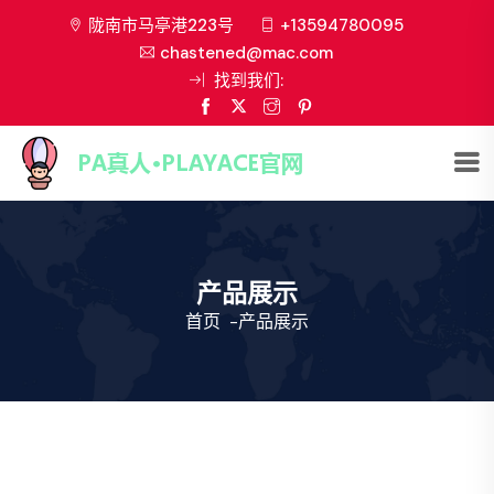
陇南市马亭港223号
+13594780095
chastened@mac.com
找到我们:
产品展示
首页
-
产品展示