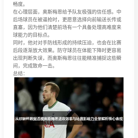
畅度。
在心理层面，奥斯梅恩给予队友极强的信任感。中
后场球员在被逼抢时，更愿意选择向前输送长传或
直塞，因为他们清楚前场有一个具备处理高难度来
球能力的目标点。
同时，他对对手防线形成的持续压迫，也会在比赛
后段逐渐放大效果。防守球员在体能下降时更容易
出现判断失误，而奥斯梅恩往往能精准捕捉这些瞬
间，完成致命一击。
总结：