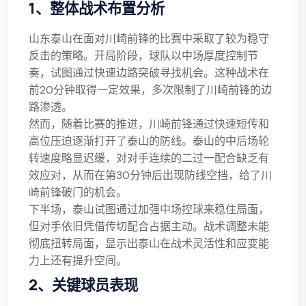
1、整体战术布置分析
山东泰山在面对川崎前锋的比赛中采取了较为稳守
反击的策略。开局阶段，球队以中场厚度控制节
奏，试图通过快速边路突破寻找机会。这种战术在
前20分钟取得一定效果，多次限制了川崎前锋的边
路渗透。
然而，随着比赛的推进，川崎前锋通过快速短传和
高位压迫逐渐打开了泰山的防线。泰山的中后场轮
转速度略显迟缓，对对手连续的二过一配合缺乏有
效应对，从而在第30分钟后出现防线空挡，给了川
崎前锋破门的机会。
下半场，泰山试图通过加强中场控球来稳住局面，
但对手依旧凭借传切配合占据主动。战术调整未能
彻底扭转局面，显示出泰山在战术灵活性和应变能
力上还有提升空间。
2、关键球员表现