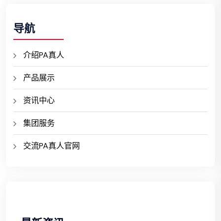
导航
介绍PA真人
产品展示
资讯中心
集团服务
交流PA真人官网