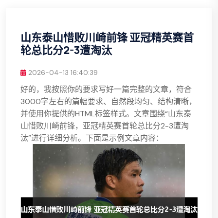
山东泰山惜败川崎前锋 亚冠精英赛首
轮总比分2-3遭淘汰
2026-04-13 16:40:39
好的，我按照你的要求写好一篇完整的文章，符合
3000字左右的篇幅要求、自然段均匀、结构清晰，
并使用你提供的HTML标签样式。文章围绕“山东泰
山惜败川崎前锋，亚冠精英赛首轮总比分2-3遭淘
汰”进行详细分析。下面是示例文章内容：