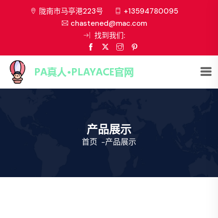
陇南市马亭港223号
+13594780095
chastened@mac.com
找到我们:
产品展示
首页
-
产品展示