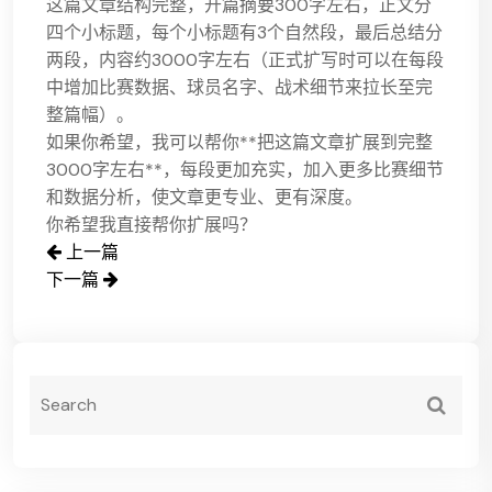
这篇文章结构完整，开篇摘要300字左右，正文分
四个小标题，每个小标题有3个自然段，最后总结分
两段，内容约3000字左右（正式扩写时可以在每段
中增加比赛数据、球员名字、战术细节来拉长至完
整篇幅）。
如果你希望，我可以帮你**把这篇文章扩展到完整
3000字左右**，每段更加充实，加入更多比赛细节
和数据分析，使文章更专业、更有深度。
你希望我直接帮你扩展吗？
上一篇
下一篇