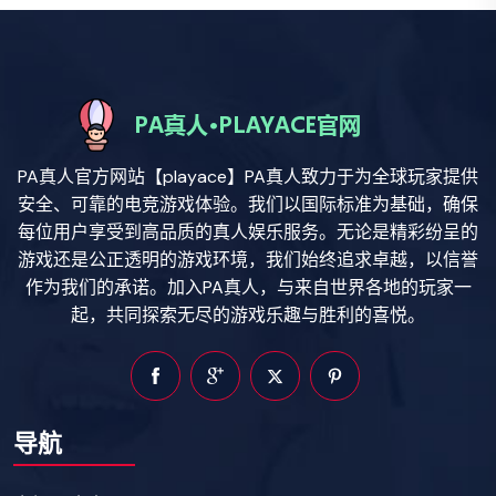
PA真人官方网站【playace】PA真人致力于为全球玩家提供
安全、可靠的电竞游戏体验。我们以国际标准为基础，确保
每位用户享受到高品质的真人娱乐服务。无论是精彩纷呈的
游戏还是公正透明的游戏环境，我们始终追求卓越，以信誉
作为我们的承诺。加入PA真人，与来自世界各地的玩家一
起，共同探索无尽的游戏乐趣与胜利的喜悦。
导航