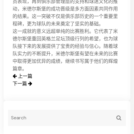
员表现，再到俱乐部管理层的支持和球迷文化的推
动，米德尔斯堡的成功晋级是多方面因素共同作用
的结果。这一突破不仅是俱乐部历史的一个重要里
程碑，更为球队的未来奠定了坚实的基础。
这一成就的意义远超单纯的比赛胜利。它代表了米
德尔斯堡重回英格兰足坛顶级行列的希望，也为球
队接下来的发展提供了宝贵的经验与信心。随着球
队实力的不断提升，米德尔斯堡有望在未来的比赛
中取得更加优异的成绩，继续书写属于他们的辉煌
篇章。
上一篇
下一篇