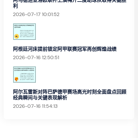
阿马德迪亚洛欧联杯上演梅开二度助球队取得关键胜
利
2026-07-17 10:01:52
阿根廷河床提前锁定阿甲联赛冠军再创辉煌战绩
2026-07-16 12:50:51
阿尔瓦雷斯对阵巴萨德甲赛场高光时刻全面盘点回顾
经典瞬间与关键表现解析
2026-07-16 11:54:13