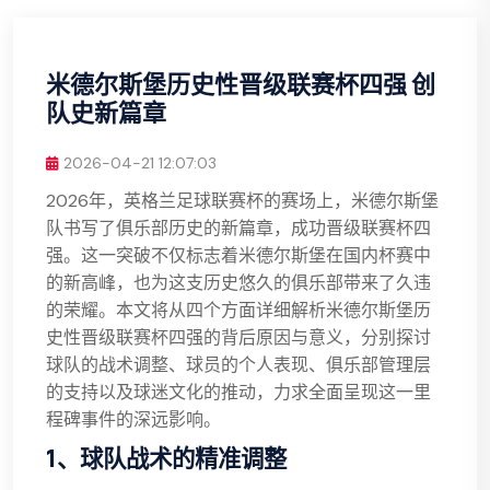
米德尔斯堡历史性晋级联赛杯四强 创
队史新篇章
2026-04-21 12:07:03
2026年，英格兰足球联赛杯的赛场上，米德尔斯堡
队书写了俱乐部历史的新篇章，成功晋级联赛杯四
强。这一突破不仅标志着米德尔斯堡在国内杯赛中
的新高峰，也为这支历史悠久的俱乐部带来了久违
的荣耀。本文将从四个方面详细解析米德尔斯堡历
史性晋级联赛杯四强的背后原因与意义，分别探讨
球队的战术调整、球员的个人表现、俱乐部管理层
的支持以及球迷文化的推动，力求全面呈现这一里
程碑事件的深远影响。
1、球队战术的精准调整