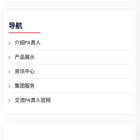
导航
介绍PA真人
产品展示
资讯中心
集团服务
交流PA真人官网