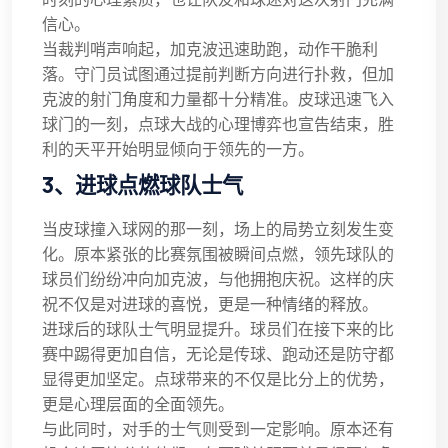
信心。
当裁判哨声响起，加克波迅速助跑，动作干脆利
落。守门员试图通过提前判断方向进行扑救，但加
克波的射门角度和力量都十分精准。皮球迅速飞入
球门的一刻，点球大战的心理博弈也宣告结束，胜
利的天平开始明显倾向于领先的一方。
3、进球点燃球队士气
当皮球撞入球网的那一刻，场上的局势立刻发生变
化。原本紧张的比赛氛围被瞬间点燃，领先球队的
球员们纷纷冲向加克波，与他拥抱庆祝。这样的庆
祝不仅是对进球的喜悦，更是一种情绪的释放。
进球后的球队士气明显提升。球员们在接下来的比
赛中踢得更加自信，无论是传球、跑动还是防守都
显得更加坚定。点球带来的不仅是比分上的优势，
更是心理层面的全面领先。
与此同时，对手的士气则受到一定影响。原本还有