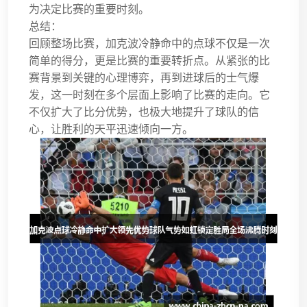
为决定比赛的重要时刻。
总结：
回顾整场比赛，加克波冷静命中的点球不仅是一次
简单的得分，更是比赛的重要转折点。从紧张的比
赛背景到关键的心理博弈，再到进球后的士气爆
发，这一时刻在多个层面上影响了比赛的走向。它
不仅扩大了比分优势，也极大地提升了球队的信
心，让胜利的天平迅速倾向一方。