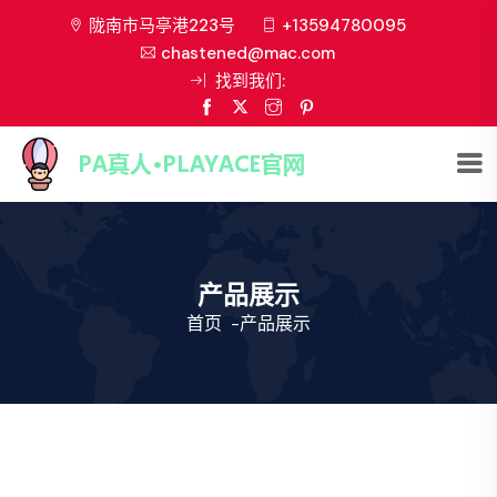
陇南市马亭港223号
+13594780095
chastened@mac.com
找到我们:
产品展示
首页
-
产品展示