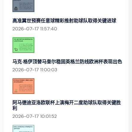
高准翼世预赛任意球精彩推射助球队取得关键进球
2026-07-17 11:57:40
马克·格伊顶替马奎尔稳固英格兰防线欧洲杯表现出色
2026-07-17 11:00:03
阿马德迪亚洛欧联杯上演梅开二度助球队取得关键胜
利
2026-07-17 10:01:52