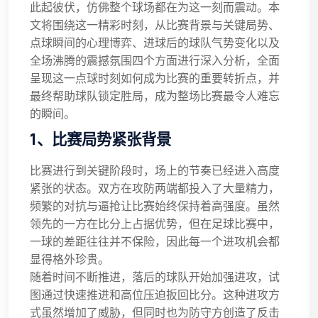
此起彼伏，仿佛整个球场都在为这一刻而震动。本
文将围绕这一精彩时刻，从比赛背景与关键局势、
点球瞬间的心理博弈、进球后的球队气势变化以及
全场沸腾的震撼氛围四个方面进行深入分析，全面
呈现这一点球时刻如何成为比赛的重要转折点，并
最终帮助球队锁定胜局，成为整场比赛最令人难忘
的瞬间。
1、比赛局势紧张背景
比赛进行到关键阶段时，场上的节奏已经进入高度
紧张的状态。双方在攻防两端都投入了大量精力，
频繁的对抗与逼抢让比赛始终保持着高强度。虽然
领先的一方在比分上占据优势，但在足球比赛中，
一球的差距往往并不保险，因此每一个进攻机会都
显得格外珍贵。
随着时间不断推进，落后的球队开始加强进攻，试
图通过快速推进和高位压迫扳回比分。这种进攻方
式虽然增加了威胁，但同时也为防守方创造了反击