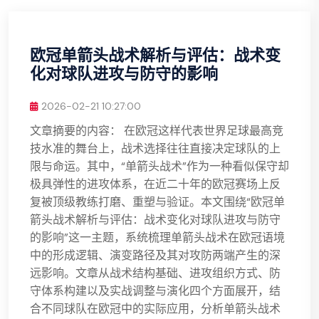
欧冠单箭头战术解析与评估：战术变
化对球队进攻与防守的影响
2026-02-21 10:27:00
文章摘要的内容： 在欧冠这样代表世界足球最高竞
技水准的舞台上，战术选择往往直接决定球队的上
限与命运。其中，“单箭头战术”作为一种看似保守却
极具弹性的进攻体系，在近二十年的欧冠赛场上反
复被顶级教练打磨、重塑与验证。本文围绕“欧冠单
箭头战术解析与评估：战术变化对球队进攻与防守
的影响”这一主题，系统梳理单箭头战术在欧冠语境
中的形成逻辑、演变路径及其对攻防两端产生的深
远影响。文章从战术结构基础、进攻组织方式、防
守体系构建以及实战调整与演化四个方面展开，结
合不同球队在欧冠中的实际应用，分析单箭头战术