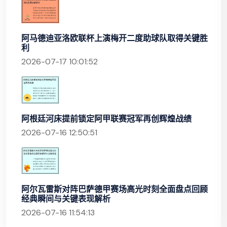
阿马德迪亚洛欧联杯上演梅开二度助球队取得关键胜
利
2026-07-17 10:01:52
阿根廷河床提前锁定阿甲联赛冠军再创辉煌战绩
2026-07-16 12:50:51
阿尔瓦雷斯对阵巴萨德甲赛场高光时刻全面盘点回顾
经典瞬间与关键表现解析
2026-07-16 11:54:13