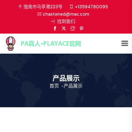
陇南市马亭港223号
+13594780095
chastened@mac.com
找到我们:
产品展示
首页
-
产品展示