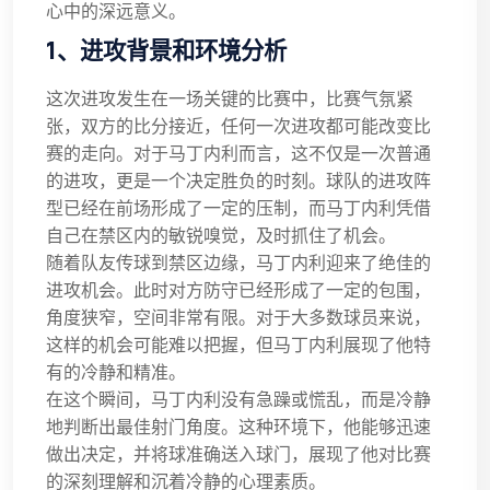
心中的深远意义。
1、进攻背景和环境分析
这次进攻发生在一场关键的比赛中，比赛气氛紧
张，双方的比分接近，任何一次进攻都可能改变比
赛的走向。对于马丁内利而言，这不仅是一次普通
的进攻，更是一个决定胜负的时刻。球队的进攻阵
型已经在前场形成了一定的压制，而马丁内利凭借
自己在禁区内的敏锐嗅觉，及时抓住了机会。
随着队友传球到禁区边缘，马丁内利迎来了绝佳的
进攻机会。此时对方防守已经形成了一定的包围，
角度狭窄，空间非常有限。对于大多数球员来说，
这样的机会可能难以把握，但马丁内利展现了他特
有的冷静和精准。
在这个瞬间，马丁内利没有急躁或慌乱，而是冷静
地判断出最佳射门角度。这种环境下，他能够迅速
做出决定，并将球准确送入球门，展现了他对比赛
的深刻理解和沉着冷静的心理素质。