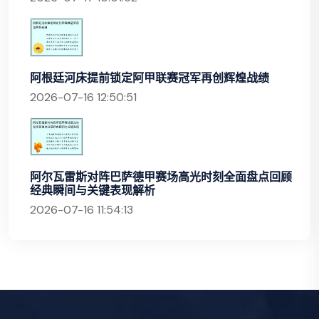
阿根廷河床提前锁定阿甲联赛冠军再创辉煌战绩
2026-07-16 12:50:51
阿尔瓦雷斯对阵巴萨德甲赛场高光时刻全面盘点回顾
经典瞬间与关键表现解析
2026-07-16 11:54:13