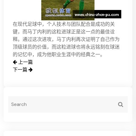
在现代足球中，个人技术与团队配合是成功的关
键，而马丁内利的这粒进球正是这一点的最佳诠
释。通过这次进攻，马丁内利再次证明了自己作为
顶级球员的价值，而这粒进球也将永远铭刻在球迷
的记忆中，成为他职业生涯中的经典之一。
上一篇
下一篇