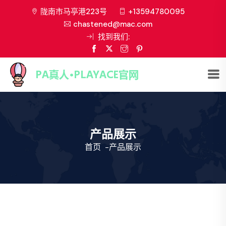
陇南市马亭港223号
+13594780095
chastened@mac.com
找到我们:
产品展示
首页
-
产品展示