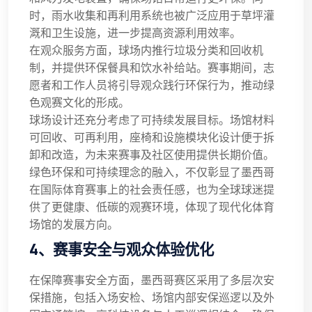
时，雨水收集和再利用系统也被广泛应用于草坪灌
溉和卫生设施，进一步提高资源利用效率。
在观众服务方面，球场内推行垃圾分类和回收机
制，并提供环保餐具和饮水补给站。赛事期间，志
愿者和工作人员将引导观众践行环保行为，推动绿
色观赛文化的形成。
球场设计还充分考虑了可持续发展目标。场馆材料
可回收、可再利用，座椅和设施模块化设计便于拆
卸和改造，为未来赛事及社区使用提供长期价值。
绿色环保和可持续理念的融入，不仅彰显了墨西哥
在国际体育赛事上的社会责任感，也为全球球迷提
供了更健康、低碳的观赛环境，体现了现代化体育
场馆的发展方向。
4、赛事安全与观众体验优化
在保障赛事安全方面，墨西哥赛区采用了多层次安
保措施，包括入场安检、场馆内部安保巡逻以及外