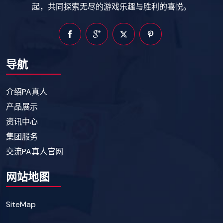
起，共同探索无尽的游戏乐趣与胜利的喜悦。
导航
介绍PA真人
产品展示
资讯中心
集团服务
交流PA真人官网
网站地图
SiteMap