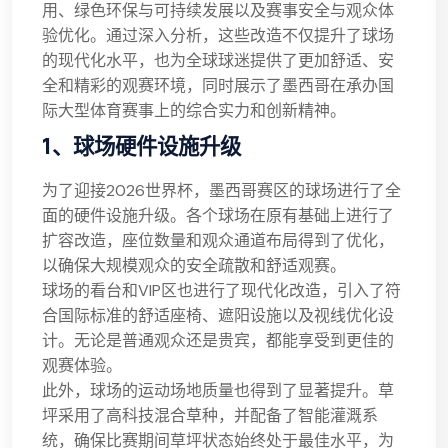
用、绿色环保与可持续发展以及赛事安全与观众体
验优化。通过深入分析，这些改造不仅提升了球场
的现代化水平，也为全球球迷提供了更加舒适、安
全和精彩的观赛环境，同时展示了墨西哥在承办国
际大型体育赛事上的综合实力和创新精神。
1、球场硬件设施升级
为了迎接2026世界杯，墨西哥赛区的球场进行了全
面的硬件设施升级。各个球场在原有基础上进行了
扩容改造，座位数量和观众通道布局得到了优化，
以确保大规模观众的安全疏散和舒适观赛。
球场的看台和VIP区也进行了现代化改造，引入了符
合国际标准的舒适座椅、遮阳设施以及视线优化设
计。无论是普通观众还是贵宾，都能享受到更佳的
观赛体验。
此外，球场的运动场地质量也得到了显著提升。草
坪采用了高科技混合草种，并配备了智能灌溉系
统，确保比赛期间草坪状态始终处于最佳水平，为