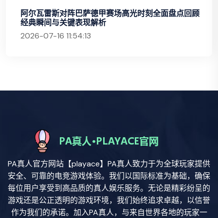
阿尔瓦雷斯对阵巴萨德甲赛场高光时刻全面盘点回顾
经典瞬间与关键表现解析
2026-07-16 11:54:13
PA真人官方网站【playace】PA真人致力于为全球玩家提供
安全、可靠的电竞游戏体验。我们以国际标准为基础，确保
每位用户享受到高品质的真人娱乐服务。无论是精彩纷呈的
游戏还是公正透明的游戏环境，我们始终追求卓越，以信誉
作为我们的承诺。加入PA真人，与来自世界各地的玩家一