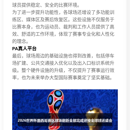
球员提供稳定、安全的比赛环境。
为了进一步提升功能性，各球场还增设了多功能训
练区、媒体区及赛后恢复区。这些设施不仅服务于
比赛本身，也为运动员、裁判和工作人员提供了高
效、舒适的工作环境，体现了赛事专业化和人性化
的理念。
PA真人平台
最后，球场周边的基础设施也得到改善，包括停车
场扩建、公共交通接入优化以及出入口标识系统升
级。整个硬件设施的升级，不仅提升了赛事运行效
率，也为未来举办大型国际赛事奠定了坚实基础。