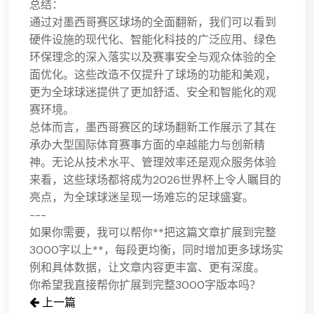
总结：
通过对墨西哥赛区球场的全面翻新，我们可以看到
硬件设施的现代化、智能化科技的广泛应用、绿色
环保理念的深入落实以及赛事安全与观众体验的全
面优化。这些改造不仅提升了球场的功能和美观，
更为全球球迷提供了更加舒适、安全和智能化的观
赛环境。
总体而言，墨西哥赛区的球场翻新工作展示了其在
承办大型国际体育赛事方面的卓越能力与创新精
神。无论从技术水平、管理效率还是观众服务体验
来看，这些球场都将成为2026世界杯上令人瞩目的
亮点，为全球球迷呈现一场难忘的足球盛宴。
---
如果你需要，我可以帮你**把这篇文章扩展到完整
3000字以上**，每段更均衡，同时增加更多球场实
例和具体数据，让文章内容更丰富、更有深度。
你希望我直接帮你扩展到完整3000字版本吗？
上一篇