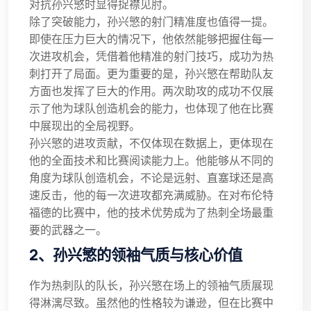
对抗孙兴慜时显得捉襟见肘。
除了突破能力，孙兴慜的射门精准度也值得一提。
即使在压力巨大的情况下，他依然能够把握住每一
次进攻机会，凭借着他精准的射门技巧，成功为热
刺打开了局面。更为重要的是，孙兴慜在帮助队友
方面也发挥了巨大的作用。两次助攻的成功不仅展
示了他为球队创造机会的能力，也体现了他在比赛
中展现出的全局视野。
孙兴慜的进攻贡献，不仅体现在数据上，更体现在
他的全面技术和比赛阅读能力上。他能够从不同的
角度为球队创造机会，不论是远射、直塞球还是高
速反击，他的每一次进攻都充满威胁。在对布伦特
福德的比赛中，他的技术优势成为了热刺全场最重
要的武器之一。
2、孙兴慜的领袖气质与核心价值
作为热刺队的队长，孙兴慜在场上的领袖气质展现
得淋漓尽致。虽然他的性格较为谦逊，但在比赛中