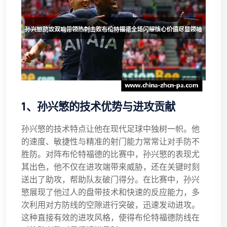
1、孙兴慜的技术优势与进攻贡献
孙兴慜的技术特点让他在现代足球中独树一帜。他
的速度、敏捷性与精准的射门能力常常让对手防不
胜防。对阵布伦特福德的比赛中，孙兴慜的表现尤
其出色，他不仅在进攻端带来威胁，还在关键时刻
送出了助攻，帮助队友破门得分。在比赛中，孙兴
慜展现了他过人的盘带技术和快速的反应能力，多
次利用对方防线的空隙进行突破，迅速发动进攻。
这种直接有效的进攻风格，使得布伦特福德防线在