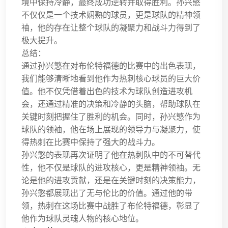
境中保持冷静，最终成功逆转并取得胜利。孙兴慜
不仅仅是一个技术娴熟的球员，更是球队的精神领
袖，他的存在让整个球队的凝聚力和战斗力得到了
极大提升。
总结：
通过孙兴慜在对布伦特福德的比赛中的出色表现，
我们能够清晰地看到他作为热刺核心球员的巨大价
值。他不仅凭借着出色的技术为球队创造进攻机
会，还通过精准的决策和冷静的头脑，帮助球队在
关键时刻把握住了胜利的机会。同时，孙兴慜作为
球队的领袖，他在场上展现的领导力与凝聚力，使
得热刺在比赛中保持了强大的战斗力。
孙兴慜的表现再次证明了他在热刺队中的不可替代
性，他不仅是球队的进攻核心，更是精神领袖。无
论是他的进攻贡献，还是在关键时刻的决策能力，
孙兴慜都展现出了无与伦比的价值。通过他的带
领，热刺在这场比赛中战胜了布伦特福德，彰显了
他作为球队灵魂人物的核心地位。