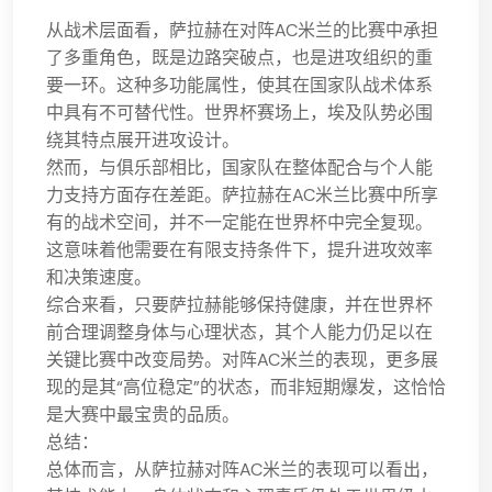
从战术层面看，萨拉赫在对阵AC米兰的比赛中承担
了多重角色，既是边路突破点，也是进攻组织的重
要一环。这种多功能属性，使其在国家队战术体系
中具有不可替代性。世界杯赛场上，埃及队势必围
绕其特点展开进攻设计。
然而，与俱乐部相比，国家队在整体配合与个人能
力支持方面存在差距。萨拉赫在AC米兰比赛中所享
有的战术空间，并不一定能在世界杯中完全复现。
这意味着他需要在有限支持条件下，提升进攻效率
和决策速度。
综合来看，只要萨拉赫能够保持健康，并在世界杯
前合理调整身体与心理状态，其个人能力仍足以在
关键比赛中改变局势。对阵AC米兰的表现，更多展
现的是其“高位稳定”的状态，而非短期爆发，这恰恰
是大赛中最宝贵的品质。
总结：
总体而言，从萨拉赫对阵AC米兰的表现可以看出，