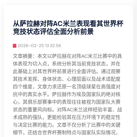
从萨拉赫对阵AC米兰表现看其世界杯
竞技状态评估全面分析前景
2026-02-25 13:32:56
文章摘要：本文以萨拉赫在对阵AC米兰比赛中的具
体表现为切入点，系统分析其当前竞技状态，并在
此基础上对其世界杯前景进行全面评估。通过观察
其技术发挥、身体状态、心理层面以及战术适配度
四个维度，文章力求还原一名顶级球星在高强度对
抗中的真实水平。萨拉赫作为埃及国家队的绝对核
心，其俱乐部赛事中的表现往往被视为国家队大赛
状态的重要风向标。对阵AC米兰这样经验丰富、战
术成熟的强队，更能检验其在压力环境下的稳定性
与决定比赛的能力。文章不仅分析了比赛中的关键
细节，还结合世界杯赛制特点与国家队实际情况，