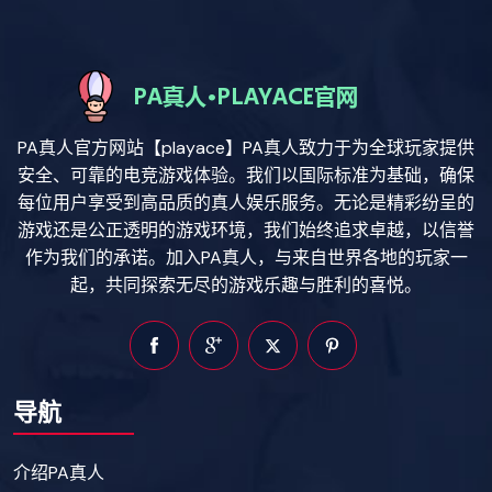
PA真人官方网站【playace】PA真人致力于为全球玩家提供
安全、可靠的电竞游戏体验。我们以国际标准为基础，确保
每位用户享受到高品质的真人娱乐服务。无论是精彩纷呈的
游戏还是公正透明的游戏环境，我们始终追求卓越，以信誉
作为我们的承诺。加入PA真人，与来自世界各地的玩家一
起，共同探索无尽的游戏乐趣与胜利的喜悦。
导航
介绍PA真人