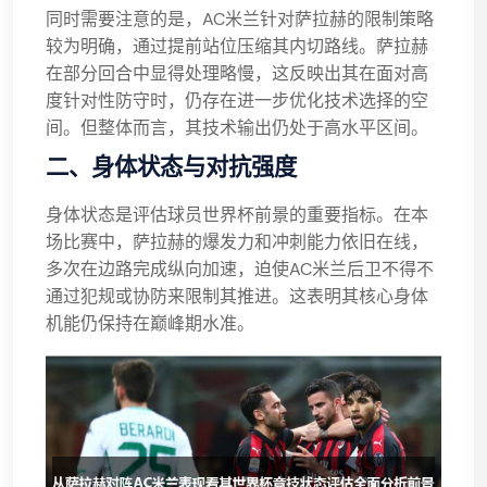
同时需要注意的是，AC米兰针对萨拉赫的限制策略
较为明确，通过提前站位压缩其内切路线。萨拉赫
在部分回合中显得处理略慢，这反映出其在面对高
度针对性防守时，仍存在进一步优化技术选择的空
间。但整体而言，其技术输出仍处于高水平区间。
二、身体状态与对抗强度
身体状态是评估球员世界杯前景的重要指标。在本
场比赛中，萨拉赫的爆发力和冲刺能力依旧在线，
多次在边路完成纵向加速，迫使AC米兰后卫不得不
通过犯规或协防来限制其推进。这表明其核心身体
机能仍保持在巅峰期水准。