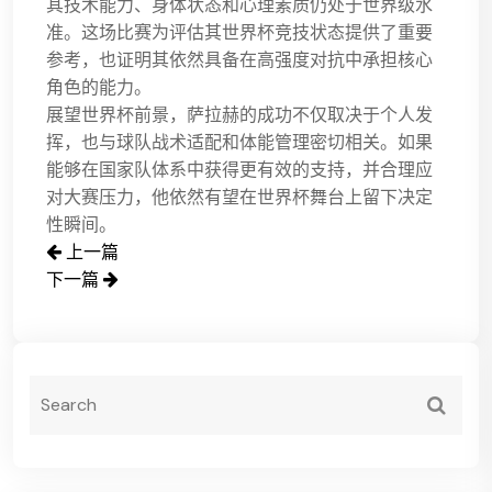
其技术能力、身体状态和心理素质仍处于世界级水
准。这场比赛为评估其世界杯竞技状态提供了重要
参考，也证明其依然具备在高强度对抗中承担核心
角色的能力。
展望世界杯前景，萨拉赫的成功不仅取决于个人发
挥，也与球队战术适配和体能管理密切相关。如果
能够在国家队体系中获得更有效的支持，并合理应
对大赛压力，他依然有望在世界杯舞台上留下决定
性瞬间。
上一篇
下一篇