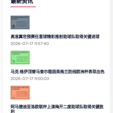
最新资讯
高准翼世预赛任意球精彩推射助球队取得关键进球
2026-07-17 11:57:40
马克·格伊顶替马奎尔稳固英格兰防线欧洲杯表现出色
2026-07-17 11:00:03
阿马德迪亚洛欧联杯上演梅开二度助球队取得关键胜
利