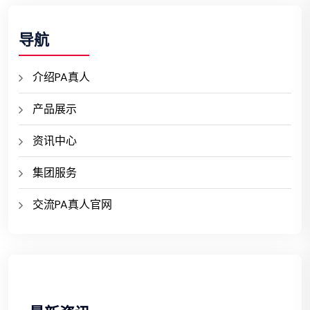
导航
介绍PA真人
产品展示
资讯中心
集团服务
交流PA真人官网