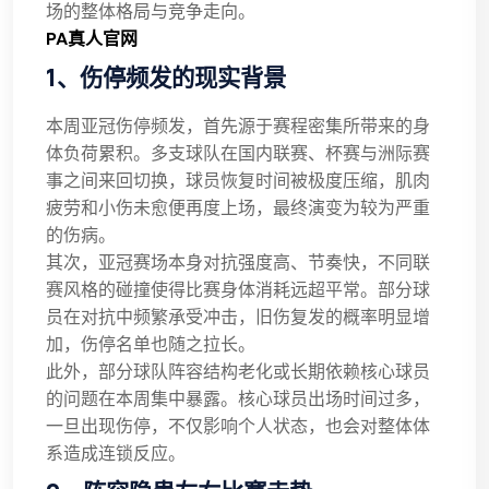
场的整体格局与竞争走向。
PA真人官网
1、伤停频发的现实背景
本周亚冠伤停频发，首先源于赛程密集所带来的身
体负荷累积。多支球队在国内联赛、杯赛与洲际赛
事之间来回切换，球员恢复时间被极度压缩，肌肉
疲劳和小伤未愈便再度上场，最终演变为较为严重
的伤病。
其次，亚冠赛场本身对抗强度高、节奏快，不同联
赛风格的碰撞使得比赛身体消耗远超平常。部分球
员在对抗中频繁承受冲击，旧伤复发的概率明显增
加，伤停名单也随之拉长。
此外，部分球队阵容结构老化或长期依赖核心球员
的问题在本周集中暴露。核心球员出场时间过多，
一旦出现伤停，不仅影响个人状态，也会对整体体
系造成连锁反应。