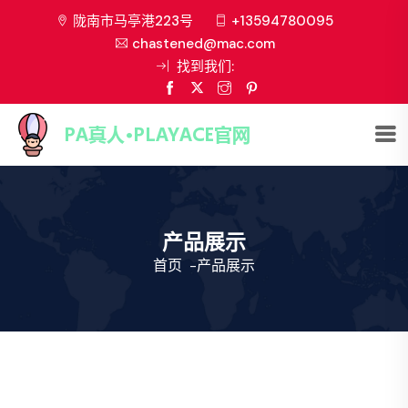
陇南市马亭港223号
+13594780095
chastened@mac.com
找到我们:
产品展示
首页
-
产品展示