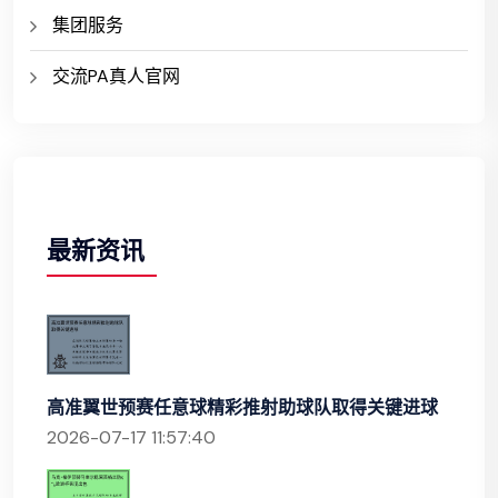
集团服务
交流PA真人官网
最新资讯
高准翼世预赛任意球精彩推射助球队取得关键进球
2026-07-17 11:57:40