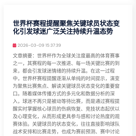
世界杯赛程提醒聚焦关键球员状态变
化引发球迷广泛关注持续升温态势
2026-03-09 15:37:39
文章摘要：世界杯作为全球关注度最高的体育赛事
之一，其赛程的每一次推进、每一场关键比赛的到
来，都会引发球迷情绪的持续升温。在这一过程
中，世界杯赛程提醒逐渐从单纯的时间提示，演变
为聚焦比赛焦点、解读关键球员状态变化的重要窗
口。随着媒体传播方式的多元化和数据分析的深
入，球迷不再只是被动等待比赛，而是通过赛程提
醒实时掌握核心球员的伤病恢复、竞技状态起伏以
及心理变化，从而形成更具参与感和讨论热度的观
赛体验。关键球员的状态变化，往往直接影响球队
战术安排和比赛走势，也成为赛前预测、赛中讨论