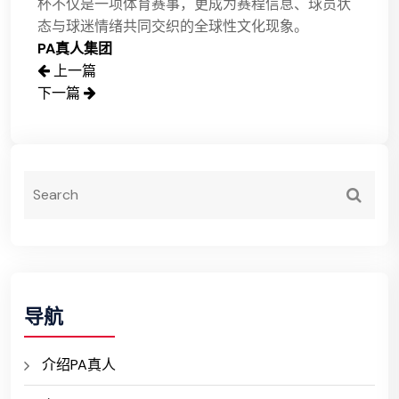
杯不仅是一项体育赛事，更成为赛程信息、球员状
态与球迷情绪共同交织的全球性文化现象。
PA真人集团
上一篇
下一篇
导航
介绍PA真人