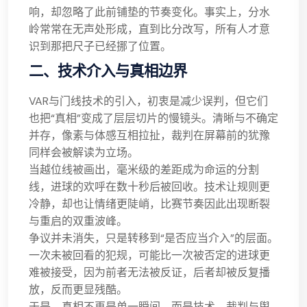
响，却忽略了此前铺垫的节奏变化。事实上，分水
岭常常在无声处形成，直到比分改写，所有人才意
识到那把尺子已经挪了位置。
二、技术介入与真相边界
VAR与门线技术的引入，初衷是减少误判，但它们
也把“真相”变成了层层切片的慢镜头。清晰与不确定
并存，像素与体感互相拉扯，裁判在屏幕前的犹豫
同样会被解读为立场。
当越位线被画出，毫米级的差距成为命运的分割
线，进球的欢呼在数十秒后被回收。技术让规则更
冷静，却也让情绪更陡峭，比赛节奏因此出现断裂
与重启的双重波峰。
争议并未消失，只是转移到“是否应当介入”的层面。
一次未被回看的犯规，可能比一次被否定的进球更
难被接受，因为前者无法被反证，后者却被反复播
放，反而更显残酷。
于是，真相不再是单一瞬间，而是技术、裁判与舆