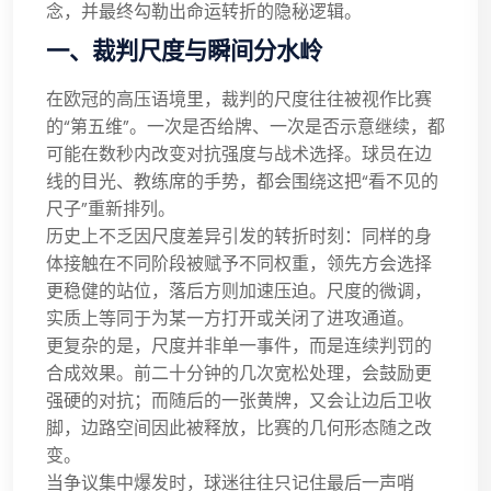
念，并最终勾勒出命运转折的隐秘逻辑。
一、裁判尺度与瞬间分水岭
在欧冠的高压语境里，裁判的尺度往往被视作比赛
的“第五维”。一次是否给牌、一次是否示意继续，都
可能在数秒内改变对抗强度与战术选择。球员在边
线的目光、教练席的手势，都会围绕这把“看不见的
尺子”重新排列。
历史上不乏因尺度差异引发的转折时刻：同样的身
体接触在不同阶段被赋予不同权重，领先方会选择
更稳健的站位，落后方则加速压迫。尺度的微调，
实质上等同于为某一方打开或关闭了进攻通道。
更复杂的是，尺度并非单一事件，而是连续判罚的
合成效果。前二十分钟的几次宽松处理，会鼓励更
强硬的对抗；而随后的一张黄牌，又会让边后卫收
脚，边路空间因此被释放，比赛的几何形态随之改
变。
当争议集中爆发时，球迷往往只记住最后一声哨