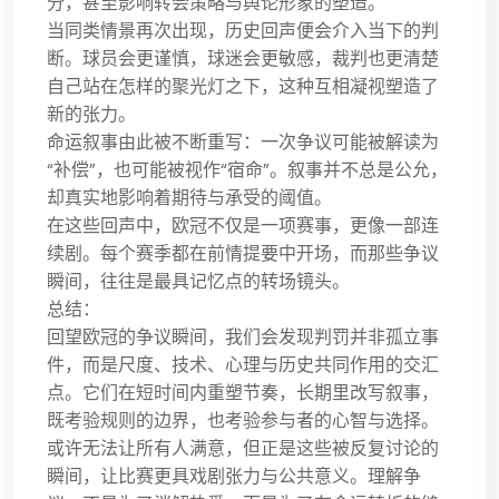
分，甚至影响转会策略与舆论形象的塑造。
当同类情景再次出现，历史回声便会介入当下的判
断。球员会更谨慎，球迷会更敏感，裁判也更清楚
自己站在怎样的聚光灯之下，这种互相凝视塑造了
新的张力。
命运叙事由此被不断重写：一次争议可能被解读为
“补偿”，也可能被视作“宿命”。叙事并不总是公允，
却真实地影响着期待与承受的阈值。
在这些回声中，欧冠不仅是一项赛事，更像一部连
续剧。每个赛季都在前情提要中开场，而那些争议
瞬间，往往是最具记忆点的转场镜头。
总结：
回望欧冠的争议瞬间，我们会发现判罚并非孤立事
件，而是尺度、技术、心理与历史共同作用的交汇
点。它们在短时间内重塑节奏，长期里改写叙事，
既考验规则的边界，也考验参与者的心智与选择。
或许无法让所有人满意，但正是这些被反复讨论的
瞬间，让比赛更具戏剧张力与公共意义。理解争