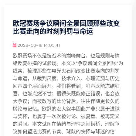
欧冠赛场争议瞬间全景回顾那些改变
比赛走向的时刻判罚与命运
2026-03-16 14:05:41
欧冠赛场不仅是技战术的巅峰舞台，也是规则与情
绪反复碰撞的试验场。本文以“争议瞬间全景回顾”为
线索，梳理那些在电光火石间改变比赛走向的判罚
与命运，从裁判尺度、技术介入、心理涟漪与历史
回声四个层面展开。我们将看到，哨声既能冻结狂
喜，也能点燃不甘；慢镜头既能修正错误，也会放
大争议；而被改写的比分背后，往往伴随更长久的
舆论与记忆。欧冠的宏大叙事因此并非只属于进球
与奖杯，也属于一次次被讨论、被复盘、被再定义
的瞬间。本文试图在情绪与理性之间搭桥，理解争
议如何塑造比赛的节奏、球队的抉择与球迷的信