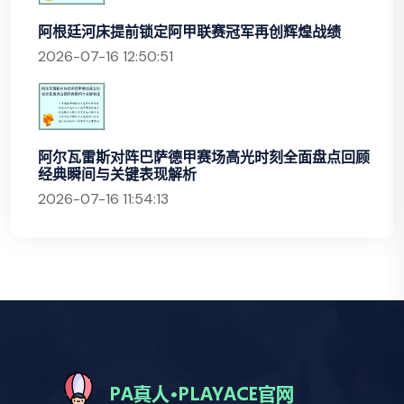
阿根廷河床提前锁定阿甲联赛冠军再创辉煌战绩
2026-07-16 12:50:51
阿尔瓦雷斯对阵巴萨德甲赛场高光时刻全面盘点回顾
经典瞬间与关键表现解析
2026-07-16 11:54:13