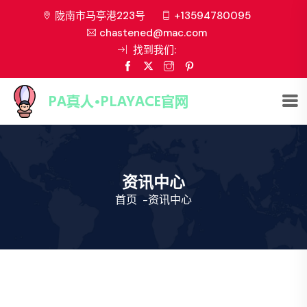
陇南市马亭港223号
+13594780095
chastened@mac.com
找到我们:
资讯中心
首页
-
资讯中心