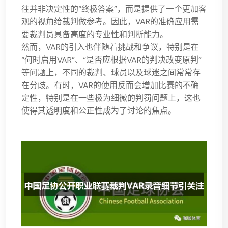
往并非决定性的“终极答案”，而是提供了一个更加客
观的视角给裁判做参考。因此，VAR的准确应用需
要裁判员具备高度的专业性和判断能力。
然而，VAR的引入也伴随着挑战和争议，特别是在
“何时启用VAR”、“是否应根据VAR的判决改变原判”
等问题上，不同的裁判、球员以及球迷之间常常存
在分歧。有时，VAR的使用反而会增加比赛的不确
定性，特别是在一些极为细微的判罚问题上，这也
使得其透明度和公正性成为了讨论的焦点。