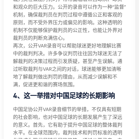
和观众的巨大压力。公开的录音可以作为一种“监督”
机制，确保裁判员在判罚过程中遵循公正和客观的
原则，而不受外界压力或偏见的影响。这种透明的
机制不仅能够保护裁判员的公正性，也能让外界对
裁判员的判断充满信心。
再次，公开VAR录音可以帮助球迷更好地理解比赛
中的裁判判决。许多争议判罚往往因为球迷无法了
解裁判的决策过程而引发质疑，甚至产生误解。通
过听取裁判与VAR之间的对话，球迷能够更加清晰
地了解裁判做出判罚的理由，从而减少误解和不
满，促进更和谐的赛场氛围。
4、这一举措对中国足球的长期影响
中国足协公开VAR录音细节的举措，不仅具有短期
的社会影响，也对中国足球的长期发展产生了深远
的意义。首先，它有助于提升中国足球的整体裁判
水平。在全球范围内，裁判技术和判罚标准的透明