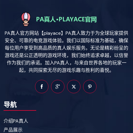
PA真人官方网站【playace】PA真人致力于为全球玩家提供
安全、可靠的电竞游戏体验。我们以国际标准为基础，确保
每位用户享受到高品质的真人娱乐服务。无论是精彩纷呈的
游戏还是公正透明的游戏环境，我们始终追求卓越，以信誉
作为我们的承诺。加入PA真人，与来自世界各地的玩家一
起，共同探索无尽的游戏乐趣与胜利的喜悦。
导航
介绍PA真人
产品展示