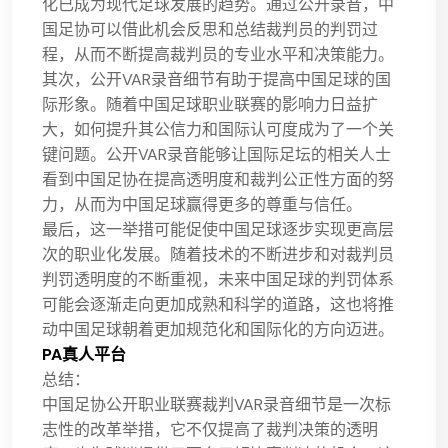
化已成为现代足球发展的趋势。通过公开录音，中
国足协可以借此机会反思和总结裁判员的判罚过
程，从而不断提高裁判员的专业水平和决策能力。
其次，公开VAR录音细节有助于提高中国足球的国
际形象。随着中国足球职业联赛的影响力日益扩
大，如何提升其公信力和国际认可度成为了一个关
键问题。公开VAR录音能够让国际足坛的相关人士
看到中国足协在提高透明度和裁判公正性方面的努
力，从而为中国足球赢得更多的尊重与信任。
最后，这一举措可能促使中国足球逐步实现更高层
次的职业化发展。随着技术的不断进步和对裁判员
判罚透明度的不断重视，未来中国足球的判罚体系
可能会逐渐走向更加成熟和科学的道路，这也将推
动中国足球朝着更加规范化和国际化的方向迈进。
PA真人平台
总结：
中国足协公开职业联赛裁判VAR录音细节是一次标
志性的改革举措，它不仅提高了裁判决策的透明