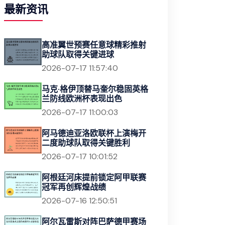
最新资讯
高准翼世预赛任意球精彩推射
助球队取得关键进球
2026-07-17 11:57:40
马克·格伊顶替马奎尔稳固英格
兰防线欧洲杯表现出色
2026-07-17 11:00:03
阿马德迪亚洛欧联杯上演梅开
二度助球队取得关键胜利
2026-07-17 10:01:52
阿根廷河床提前锁定阿甲联赛
冠军再创辉煌战绩
2026-07-16 12:50:51
阿尔瓦雷斯对阵巴萨德甲赛场