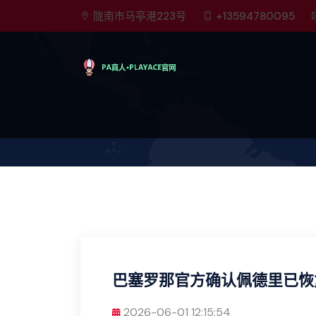
陇南市马亭港223号
+13594780095
巴塞罗那官方确认佩德里已恢
2026-06-01 12:15:54