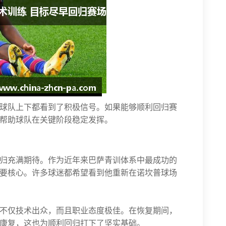
球队上下都看到了积极信号。如果能够顺利回归赛
帮助球队在关键阶段稳定发挥。
归充满期待。作为近年来巴萨青训体系中最成功的
要核心。许多球迷都希望看到他重新在诺坎普球场
不仅技术出众，而且职业态度极佳。在恢复期间，
康复，这也为顺利回归打下了坚实基础。