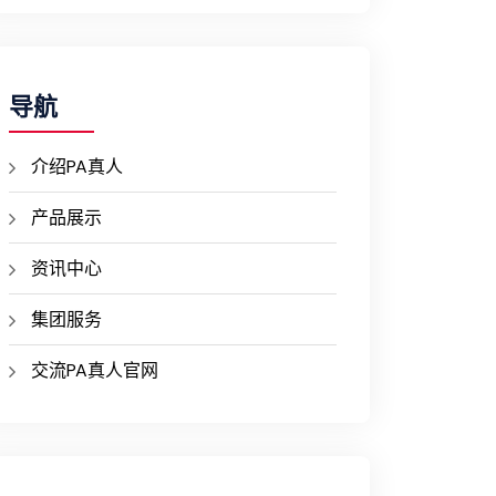
导航
介绍PA真人
产品展示
资讯中心
集团服务
交流PA真人官网