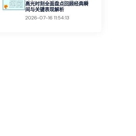
高光时刻全面盘点回顾经典瞬
间与关键表现解析
2026-07-16 11:54:13