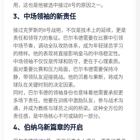
用，这也是他被选中接过8号的原因之一。
3、中场领袖的新责任
接过克罗斯的8号战袍，不仅是技术上的延续，更是
责任和领导力的象征。巴尔韦德需要在比赛中引领
中场节奏，调动全队攻防体系，成为年轻球员学习
的榜样。他的表现将直接影响皇马的中场稳定性。
中场领袖不仅仅是传球和防守，更在于心理素质。
面对重要比赛和压力局面，巴尔韦德需要保持冷
静，带领队友迎接挑战。他的沉着与果断，将成为
球队在关键时刻的决定因素。
同时，巴尔韦德的领袖身份也意味着他需要承担更
多场下责任。他要在训练中激励队友，参与战术沟
通，并成为教练与球员之间的桥梁。这种全方位的
责任感，是中场核心不可或缺的一部分。
4、伯纳乌新篇章的开启