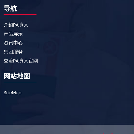
导航
介绍PA真人
产品展示
资讯中心
集团服务
交流PA真人官网
网站地图
SiteMap