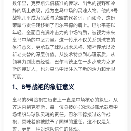
数年里，克罗斯凭借精准的传球、出色的视野和冷
静的场上表现，成为皇马中场的灵魂人物。他的8号
战袍几乎成为品质与荣耀的代名词，而如今，这份
荣耀与责任转移到了巴尔韦德的肩上。巴尔韦德以
年轻、全面且充满冲击力的中场特质，被视为未来
皇马中场的中坚力量。这一传承不仅关系到球衣的
象征意义，更承载了球队战术风格、精神传承以及
新老交替的深层价值。从技术特点到心理素质，从
领导力到比赛经验，巴尔韦德正在一步步成为克罗
斯的接班人，也为皇马中场注入了新的活力和无限
可能。
1、8号战袍的象征意义
皇马的8号战袍在历史上一直是中场核心的象征。从
齐达内到克罗斯，每一位身披8号的球员都承载着中
场组织与球队灵魂的责任。巴尔韦德接过这件战
袍，意味着他被赋予了同样的重任，这不仅是荣
誉，更是一种对球队信任的体现。