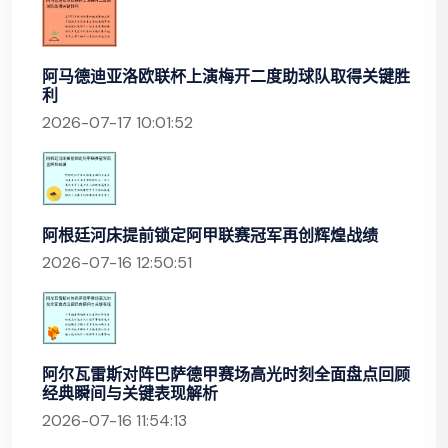
阿马德迪亚洛欧联杯上演梅开二度助球队取得关键胜
利
2026-07-17 10:01:52
阿根廷河床提前锁定阿甲联赛冠军再创辉煌战绩
2026-07-16 12:50:51
阿尔瓦雷斯对阵巴萨德甲赛场高光时刻全面盘点回顾
经典瞬间与关键表现解析
2026-07-16 11:54:13