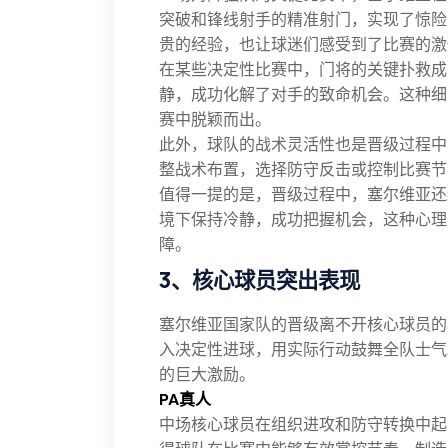
突破和锋线射手的精准射门，实现了惊险
贵的经验，也让球迷们感受到了比赛的激
在某些决定性比赛中，门将的关键扑救成
静，成功化解了对手的致命机会。这种细
赛中脱颖而出。
此外，球队的战术灵活性也是晋级过程中
整战术布置，选择防守反击或控制比赛节
值得一提的是，晋级过程中，塞尔维亚还
境下保持冷静，成功把握机会，这种心理
障。
3、核心球员突出表现
塞尔维亚国家队的晋级离不开核心球员的
入决定性进球，用实际行动鼓舞全队士气
的巨大激励。
PA真人
中场核心球员在组织进攻和防守转换中起