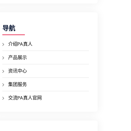
导航
介绍PA真人
产品展示
资讯中心
集团服务
交流PA真人官网