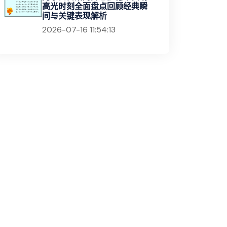
高光时刻全面盘点回顾经典瞬
间与关键表现解析
2026-07-16 11:54:13