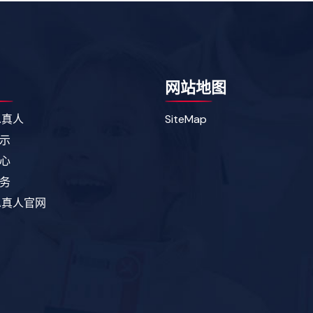
网站地图
A真人
SiteMap
示
心
务
A真人官网