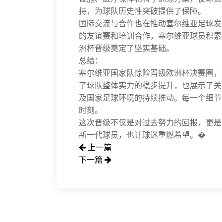
持，为球队历史性突破提供了保障。
国际交流与合作也在推动塞尔维亚足球发
的友谊赛和培训合作，塞尔维亚球员积累
洲杯晋级奠定了坚实基础。
总结：
塞尔维亚国家队惊险晋级欧洲杯决赛圈，
了球队整体实力的稳步提升，也展示了关
及国家足球环境的持续推动。每一个细节
时刻。
这次晋级不仅是对过去努力的回报，更是
新一代球员，也让球迷重燃希望。�
上一篇
下一篇