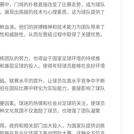
赛中，门将的扑救直接改变了比赛走势，成为球队
，展现出高超的技术与心理素质，这为球队提供了
鲜血液。他们的拼搏精神和技术能力为团队带来了
性和威胁性，从而在晋级过程中取得了关键优势。
练团队的努力，也得益于国家足球环境的持续推
和基层足球的投入，使得年轻球员能够在良好环境
础。联赛水平的提升，让球员在高水平竞争中不断
验在国际比赛中转化为实际能力，直接影响了球队
要因素。球迷的热情和社会对足球的关注，使球员
种文化氛围不仅激励了球员，也增强了团队凝聚
用。政府和相关部门加大投入，为国家队提供训练
能够在专业化环境下备战国际大赛。这种全方位支