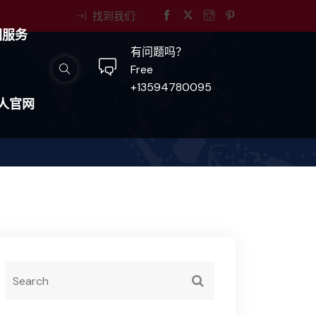
找到我们:
团服务
有问题吗？
Free
+13594780095
人官网