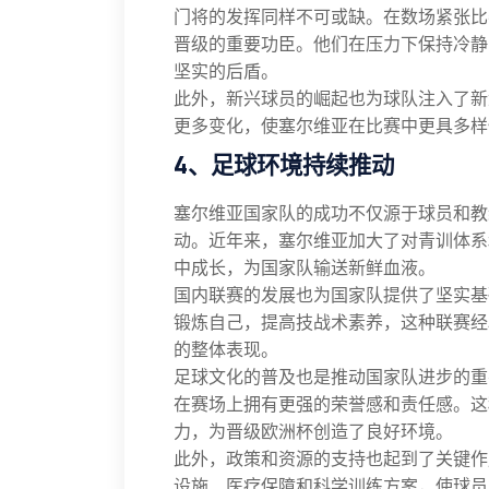
门将的发挥同样不可或缺。在数场紧张比
晋级的重要功臣。他们在压力下保持冷静
坚实的后盾。
此外，新兴球员的崛起也为球队注入了新
更多变化，使塞尔维亚在比赛中更具多样
4、足球环境持续推动
塞尔维亚国家队的成功不仅源于球员和教
动。近年来，塞尔维亚加大了对青训体系
中成长，为国家队输送新鲜血液。
国内联赛的发展也为国家队提供了坚实基
锻炼自己，提高技战术素养，这种联赛经
的整体表现。
足球文化的普及也是推动国家队进步的重
在赛场上拥有更强的荣誉感和责任感。这
力，为晋级欧洲杯创造了良好环境。
此外，政策和资源的支持也起到了关键作
设施、医疗保障和科学训练方案，使球员