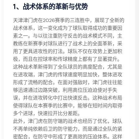
1、战术体系的革新与优势
天津津门虎在2026赛季的三连胜中，展现了全新的
战术体系，这一变化成为了球队取得成功的重要因
素之一。与以往注重防守反击的战术模式不同，主
教练在新赛季对球队进行了战术上的全面革新，采
用了更具进攻性的打法。球队不仅在攻势上更加积
极，而且在控球率和传球精度上都有了显著提升。
这种战术革新得到了全队球员的高度配合，尤其是
在进攻端，津门虎的传球速度明显加快，整体进攻
形成了流畅的配合。在面对强敌时，津门虎往往能
够迅速通过边路突破，利用高位压迫迫使对手失
误，并在进攻转化中打出快速反击。这种战术布局
使得球队在本赛季的比赛中，能够在短时间内取得
多个进球，快速拉开比分差距。
此外，津门虎在防守端的战术也经历了优化，球队
不再单纯依赖后卫的防守能力，而是通过全队的紧
密配合，在防守中形成了更高效的压迫体系。这样