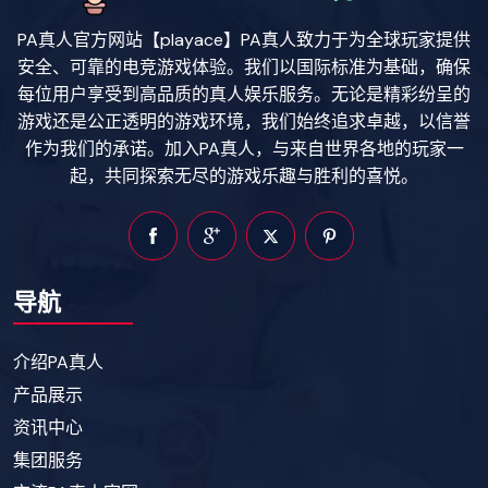
PA真人官方网站【playace】PA真人致力于为全球玩家提供
安全、可靠的电竞游戏体验。我们以国际标准为基础，确保
每位用户享受到高品质的真人娱乐服务。无论是精彩纷呈的
游戏还是公正透明的游戏环境，我们始终追求卓越，以信誉
作为我们的承诺。加入PA真人，与来自世界各地的玩家一
起，共同探索无尽的游戏乐趣与胜利的喜悦。
导航
介绍PA真人
产品展示
资讯中心
集团服务