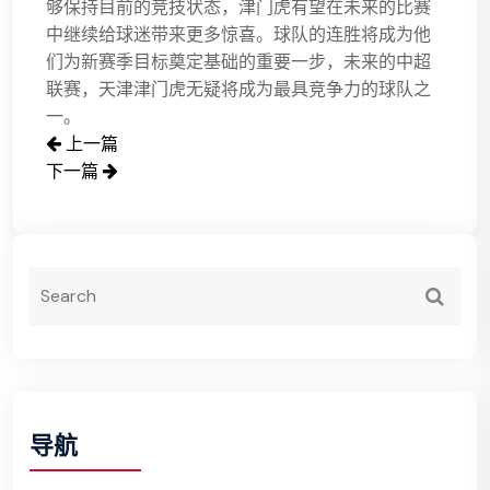
够保持目前的竞技状态，津门虎有望在未来的比赛
中继续给球迷带来更多惊喜。球队的连胜将成为他
们为新赛季目标奠定基础的重要一步，未来的中超
联赛，天津津门虎无疑将成为最具竞争力的球队之
一。
上一篇
下一篇
导航