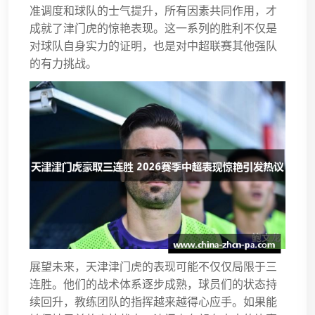
准调度和球队的士气提升，所有因素共同作用，才
成就了津门虎的惊艳表现。这一系列的胜利不仅是
对球队自身实力的证明，也是对中超联赛其他强队
的有力挑战。
展望未来，天津津门虎的表现可能不仅仅局限于三
连胜。他们的战术体系逐步成熟，球员们的状态持
续回升，教练团队的指挥越来越得心应手。如果能